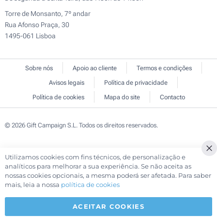
Torre de Monsanto, 7º andar
Rua Afonso Praça, 30
1495-061 Lisboa
Sobre nós
Apoio ao cliente
Termos e condições
Avisos legais
Política de privacidade
Política de cookies
Mapa do site
Contacto
© 2026 Gift Campaign S.L. Todos os direitos reservados.
Utilizamos cookies com fins técnicos, de personalização e
Cl
analíticos para melhorar a sua experiência. Se não aceita as
Co
nossas cookies opcionais, a mesma poderá ser afetada. Para saber
Ba
mais, leia a nossa
política de cookies
ACEITAR COOKIES