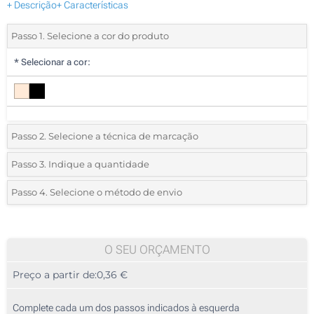
+ Descrição
+ Características
Passo 1. Selecione a cor do produto
*
Selecionar a cor:
Passo 2. Selecione a técnica de marcação
*
Selecione o tipo de marcação e as cores do logotipo:
Passo 3. Indique a quantidade
*
Quantidade mínima:
50
Passo 4. Selecione o método de envio
1 Cor (Num lado)
Quantidade
Standard
Preço/Unidade
Transferência digital a cores (Num lado)
50
O SEU ORÇAMENTO
Sem impressão
Preço a partir de:
0,36 €
100
250
Complete cada um dos passos indicados à esquerda