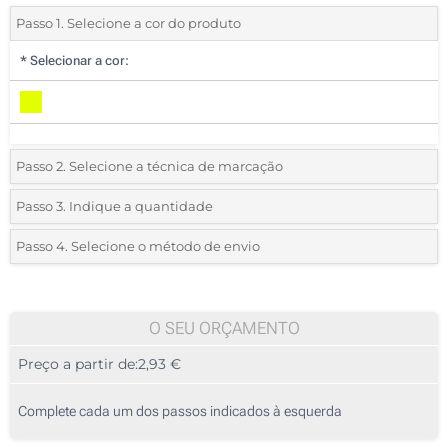
Passo 1. Selecione a cor do produto
*
Selecionar a cor:
Passo 2. Selecione a técnica de marcação
*
Selecione o tipo de marcação e as cores do logotipo:
Passo 3. Indique a quantidade
*
Quantidade mínima:
10
Passo 4. Selecione o método de envio
1 Cor (Atrás)
Quantidade
Standard
Preço/Unidade
2 Cores (Atrás)
10
O SEU ORÇAMENTO
3 Cores (Atrás)
Preço a partir de:
2,93 €
20
4 Cores (Atrás)
50
Complete cada um dos passos indicados à esquerda
Transferência digital a cores (Atrás)
100