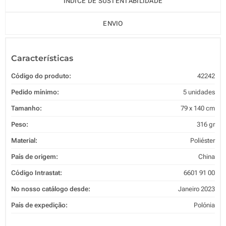
ÍNDICE DE SUSTENTABILIDADE
ENVIO
Características
Código do produto:
42242
Pedido mínimo:
5 unidades
Tamanho:
79 x 140 cm
Peso:
316 gr
Material:
Poliéster
País de origem:
China
Código Intrastat:
6601 91 00
No nosso catálogo desde:
Janeiro 2023
País de expedição:
Polónia