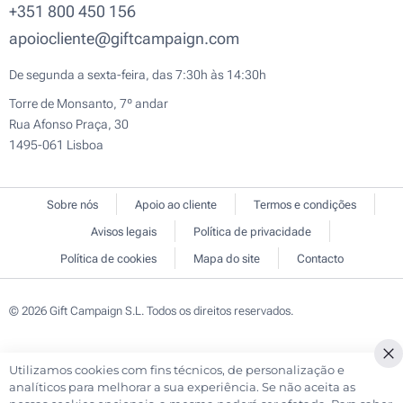
+351 800 450 156
apoiocliente@giftcampaign.com
De segunda a sexta-feira, das 7:30h às 14:30h
Torre de Monsanto, 7º andar
Rua Afonso Praça, 30
1495-061 Lisboa
Sobre nós
Apoio ao cliente
Termos e condições
Avisos legais
Política de privacidade
Política de cookies
Mapa do site
Contacto
© 2026 Gift Campaign S.L. Todos os direitos reservados.
Utilizamos cookies com fins técnicos, de personalização e
Cl
analíticos para melhorar a sua experiência. Se não aceita as
Co