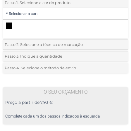
Passo 1. Selecione a cor do produto
*
Selecionar a cor:
Passo 2. Selecione a técnica de marcação
*
Selecione o tipo de marcação e as cores do logotipo:
Passo 3. Indique a quantidade
*
Quantidade mínima:
5
Passo 4. Selecione o método de envio
1 Cor (Num lado)
Quantidade
Standard
Preço/Unidade
2 Cores (Num lado)
5
O SEU ORÇAMENTO
3 Cores (Num lado)
Preço a partir de:
7,93 €
10
4 Cores (Num lado)
25
Complete cada um dos passos indicados à esquerda
Transferência digital a cores (Num lado)
50