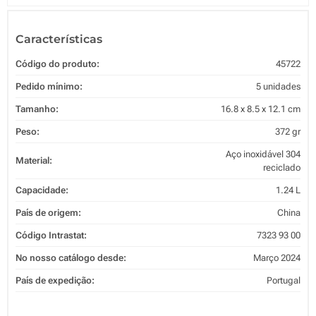
Características
Código do produto:
45722
Pedido mínimo:
5 unidades
Tamanho:
16.8 x 8.5 x 12.1 cm
Peso:
372 gr
Aço inoxidável 304
Material:
reciclado
Capacidade:
1.24 L
País de origem:
China
Código Intrastat:
7323 93 00
No nosso catálogo desde:
Março 2024
País de expedição:
Portugal