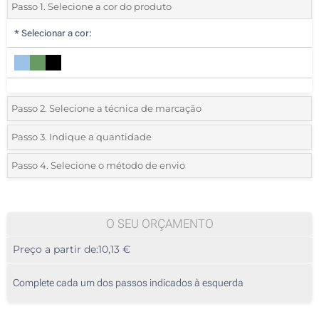
Passo 1. Selecione a cor do produto
*
Selecionar a cor:
Passo 2. Selecione a técnica de marcação
*
Selecione o tipo de marcação e as cores do logotipo:
Passo 3. Indique a quantidade
*
Quantidade mínima:
5
Passo 4. Selecione o método de envio
1 Cor (Na capa)
Quantidade
Standard
Preço/Unidade
Impressão digital a cores (Na capa)
5
O SEU ORÇAMENTO
Gravação a laser (Na capa)
Preço a partir de:
10,13 €
10
Sem impressão
25
Complete cada um dos passos indicados à esquerda
50