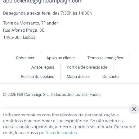
apoiocliente@giftcampaign.com
De segunda a sexta-feira, das 7:30h às 14:30h
Torre de Monsanto, 7º andar
Rua Afonso Praça, 30
1495-061 Lisboa
Sobre nós
Apoio ao cliente
Termos e condições
Avisos legais
Política de privacidade
Política de cookies
Mapa do site
Contacto
© 2026 Gift Campaign S.L. Todos os direitos reservados.
Utilizamos cookies com fins técnicos, de personalização e
Cl
analíticos para melhorar a sua experiência. Se não aceita as
Co
nossas cookies opcionais, a mesma poderá ser afetada. Para saber
Ba
mais, leia a nossa
política de cookies