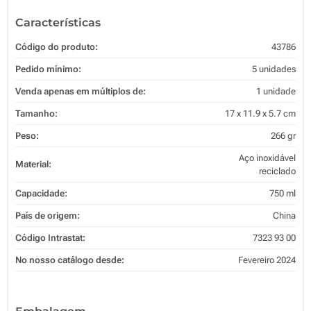
Características
Código do produto:
43786
Pedido mínimo:
5 unidades
Venda apenas em múltiplos de:
1 unidade
Tamanho:
17 x 11.9 x 5.7 cm
Peso:
266 gr
Aço inoxidável
Material:
reciclado
Capacidade:
750 ml
País de origem:
China
Código Intrastat:
7323 93 00
No nosso catálogo desde:
Fevereiro 2024