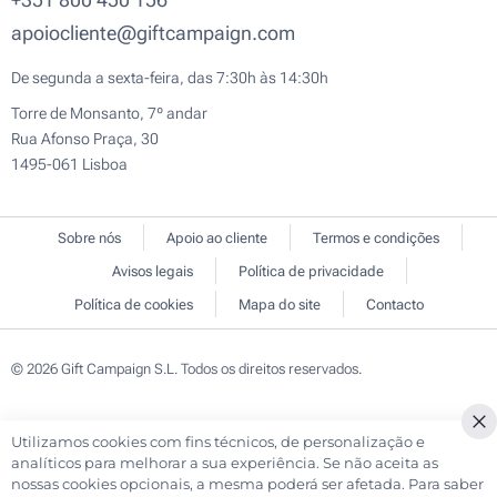
apoiocliente@giftcampaign.com
De segunda a sexta-feira, das 7:30h às 14:30h
Torre de Monsanto, 7º andar
Rua Afonso Praça, 30
1495-061 Lisboa
Sobre nós
Apoio ao cliente
Termos e condições
Avisos legais
Política de privacidade
Política de cookies
Mapa do site
Contacto
© 2026 Gift Campaign S.L. Todos os direitos reservados.
Utilizamos cookies com fins técnicos, de personalização e
Cl
analíticos para melhorar a sua experiência. Se não aceita as
Co
nossas cookies opcionais, a mesma poderá ser afetada. Para saber
Ba