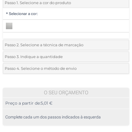
Passo 1. Selecione a cor do produto
*
Selecionar a cor:
Passo 2. Selecione a técnica de marcação
*
Selecione o tipo de marcação e as cores do logotipo:
Passo 3. Indique a quantidade
*
Quantidade mínima:
5
Passo 4. Selecione o método de envio
Gravação a laser (Na capa)
Quantidade
Standard
Preço/Unidade
Sem impressão
5
O SEU ORÇAMENTO
Preço a partir de:
5,01 €
10
25
Complete cada um dos passos indicados à esquerda
50