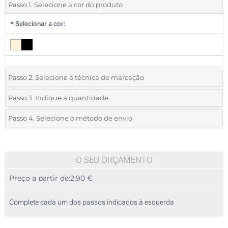
Passo 1. Selecione a cor do produto
*
Selecionar a cor:
Passo 2. Selecione a técnica de marcação
*
Selecione o tipo de marcação e as cores do logotipo:
Passo 3. Indique a quantidade
*
Quantidade mínima:
25
Passo 4. Selecione o método de envio
1 Cor (No utensílio)
Quantidade
Standard
Preço/Unidade
2 Cores (No utensílio)
25
O SEU ORÇAMENTO
3 Cores (No utensílio)
Preço a partir de:
2,90 €
50
4 Cores (No utensílio)
125
Complete cada um dos passos indicados à esquerda
1 Cor (Na tampa)
250