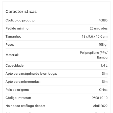
Características
Código do produto:
40885
Pedido mínimo:
25 unidades
Tamanho:
18 x 9.6 x 10.6 cm
Peso:
408 gr
Polipropileno (PP) /
Material:
Bambu
Capacidade:
1.4 L
Apto para máquina de lavar louça:
Sim
Apto para microondas:
Sim
País de origem:
China
Código Intrastat:
9608 10 10
No nosso catálogo desde:
Abril 2022