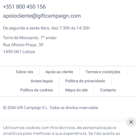
+351 800 450 156
apoiocliente@giftcampaign.com
De segunda a sexta-feira, das 7:30h às 14:30h
Torre de Monsanto, 7º andar
Rua Afonso Praça, 30
1495-061 Lisboa
Sobre nós
Apoio ao cliente
Termos e condições
Avisos legais
Política de privacidade
Política de cookies
Mapa do site
Contacto
© 2026 Gift Campaign S.L. Todos os direitos reservados.
Utilizamos cookies com fins técnicos, de personalização e
Cl
analíticos para melhorar a sua experiência. Se não aceita as
Co