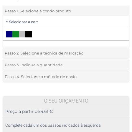
Passo 1. Selecione a cor do produto
*
Selecionar a cor:
Passo 2. Selecione a técnica de marcação
*
Selecione o tipo de marcação e as cores do logotipo:
Passo 3. Indique a quantidade
*
Quantidade mínima:
5
Passo 4. Selecione o método de envio
1 Cor (Num lado)
Quantidade
Standard
Preço/Unidade
2 Cores (Num lado)
5
O SEU ORÇAMENTO
3 Cores (Num lado)
Preço a partir de:
4,61 €
10
4 Cores (Num lado)
25
Complete cada um dos passos indicados à esquerda
Gravação a laser circular (Impressão circular)