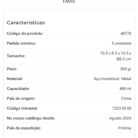
ENVIO
Características
Código do produto:
48778
Pedido mínimo:
5 unidades
10.5 x 8.5 x 15.5 x
Tamanho:
Ø8.5 cm
Peso:
360 gr
Material:
Aço Inoxidável, Metal
Capacidade:
460 ml
País de origem:
China
Código Intrastat:
7323 93 00
No nosso catálogo desde:
Agosto 2024
País de expedição:
Polónia