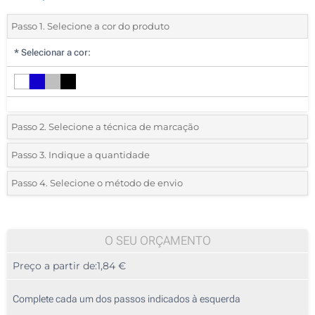
Passo 1. Selecione a cor do produto
*
Selecionar a cor:
Passo 2. Selecione a técnica de marcação
*
Selecione o tipo de marcação e as cores do logotipo:
Passo 3. Indique a quantidade
*
Quantidade mínima:
25
Passo 4. Selecione o método de envio
1 Cor (Num lado)
Quantidade
Standard
Preço/Unidade
2 Cores (Num lado)
25
O SEU ORÇAMENTO
3 Cores (Num lado)
Preço a partir de:
1,84 €
50
4 Cores (Num lado)
125
Complete cada um dos passos indicados à esquerda
Impressão digital a cores (Num lado)