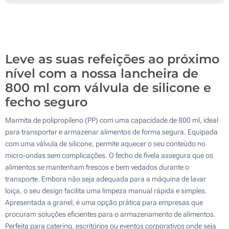
250
Gota de resina (Num lado)
500
Transferência digital a cores (Num lado)
Atualizar
Outra :
Leve as suas refeições ao próximo
Sem impressão
nível com a nossa lancheira de
800 ml com válvula de silicone e
fecho seguro
Marmita de polipropileno (PP) com uma capacidade de 800 ml, ideal
para transportar e armazenar alimentos de forma segura. Equipada
com uma válvula de silicone, permite aquecer o seu conteúdo no
micro-ondas sem complicações. O fecho de fivela assegura que os
alimentos se mantenham frescos e bem vedados durante o
transporte. Embora não seja adequada para a máquina de lavar
loiça, o seu design facilita uma limpeza manual rápida e simples.
Apresentada a granel, é uma opção prática para empresas que
procuram soluções eficientes para o armazenamento de alimentos.
Perfeita para catering, escritórios ou eventos corporativos onde seja