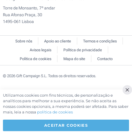
Torre de Monsanto, 7º andar
Rua Afonso Praça, 30
1495-061 Lisboa
Sobre nós
Apoio ao cliente
Termos e condições
Avisos legais
Política de privacidade
Política de cookies
Mapa do site
Contacto
© 2026 Gift Campaign S.L. Todos os direitos reservados.
Utilizamos cookies com fins técnicos, de personalização e
Cl
analíticos para melhorar a sua experiência. Se não aceita as
Co
nossas cookies opcionais, a mesma poderá ser afetada. Para saber
Ba
mais, leia a nossa
política de cookies
ACEITAR COOKIES