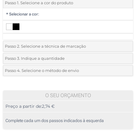
Passo 1. Selecione a cor do produto
*
Selecionar a cor:
Passo 2. Selecione a técnica de marcação
*
Selecione o tipo de marcação e as cores do logotipo:
Passo 3. Indique a quantidade
*
Quantidade mínima:
10
Passo 4. Selecione o método de envio
1 Cor (Na tampa)
Quantidade
Standard
Preço/Unidade
Sem impressão
10
O SEU ORÇAMENTO
Preço a partir de:
2,74 €
20
50
Complete cada um dos passos indicados à esquerda
100