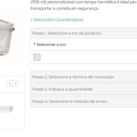
(900 ml) personalizável com tampa hermética é ideal par
transportar a comida em segurança.
+ Descrição
+ Características
Passo 1. Selecione a cor do produto
*
Selecionar a cor:
Passo 2. Selecione a técnica de marcação
*
Selecione o tipo de marcação e as cores do logotipo:
Passo 3. Indique a quantidade
*
Quantidade mínima:
10
Passo 4. Selecione o método de envio
1 Cor (Num lado)
Quantidade
Standard
Preço/Unidade
2 Cores (Num lado)
10
3 Cores (Num lado)