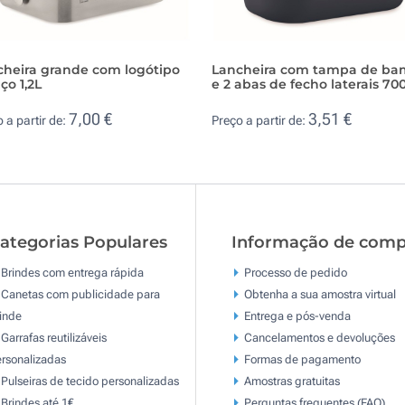
cheira grande com logótipo
Lancheira com tampa de b
ço 1,2L
e 2 abas de fecho laterais 70
7,00 €
3,51 €
 a partir de:
Preço a partir de:
ategorias Populares
Informação de comp
Brindes com entrega rápida
Processo de pedido
Canetas com publicidade para
Obtenha a sua amostra virtual
inde
Entrega e pós-venda
Garrafas reutilizáveis
Cancelamentos e devoluções
rsonalizadas
Formas de pagamento
Pulseiras de tecido personalizadas
Amostras gratuitas
Brindes até 1€
Perguntas frequentes (FAQ)