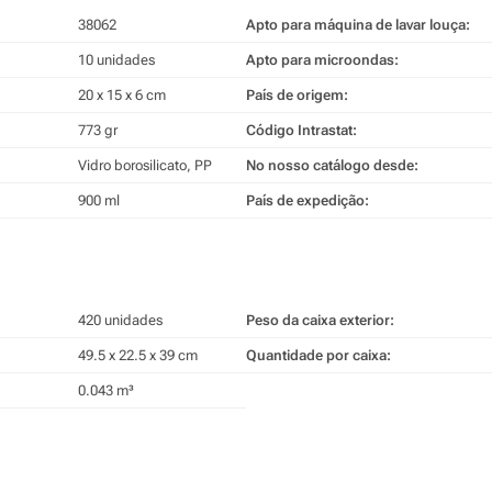
38062
Apto para máquina de lavar louça:
10 unidades
Apto para microondas:
20 x 15 x 6 cm
País de origem:
773 gr
Código Intrastat:
Vidro borosilicato, PP
No nosso catálogo desde:
900 ml
País de expedição:
420 unidades
Peso da caixa exterior:
49.5 x 22.5 x 39 cm
Quantidade por caixa:
0.043 m³