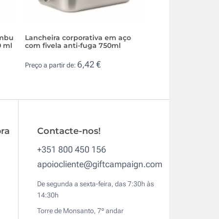
ambu
Lancheira corporativa em aço
Lancheira corpor
0 ml
com fivela anti-fuga 750ml
tampa de bambu 
1L
6,42 €
Preço a partir de:
3,2
Preço a partir de:
ra
Contacte-nos!
+351 800 450 156
apoiocliente@giftcampaign.com
De segunda a sexta-feira, das 7:30h às
14:30h
Torre de Monsanto, 7º andar