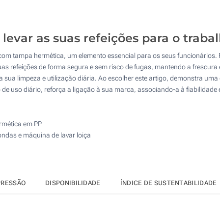
20
4 Cores (Num lado)
50
Gota de resina (Num lado)
a levar as suas refeições para o tra
100
com tampa hermética, um elemento essencial para os seus funcionários. Fa
Sem impressão
200
as refeições de forma segura e sem risco de fugas, mantendo a frescura
 a sua limpeza e utilização diária. Ao escolher este artigo, demonstra um
Atualizar
Outra :
 de uso diário, reforça a ligação à sua marca, associando-a à fiabilidade
ermética em PP
ndas e máquina de lavar loiça
PRESSÃO
DISPONIBILIDADE
ÍNDICE DE SUSTENTABILIDADE