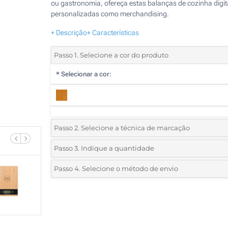
ou gastronomia, ofereça estas balanças de cozinha digit
personalizadas como merchandising.
+ Descrição
+ Características
Passo 1. Selecione a cor do produto
*
Selecionar a cor:
Passo 2. Selecione a técnica de marcação
*
Selecione o tipo de marcação e as cores do logotipo:
Passo 3. Indique a quantidade
*
Quantidade mínima:
5
Passo 4. Selecione o método de envio
1 Cor (Parte superior)
Quantidade
Standard
Preço/Unidade
2 Cores (Parte superior)
5
3 Cores (Parte superior)