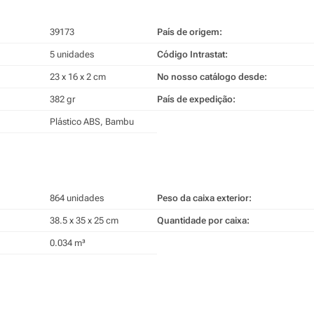
39173
País de origem:
5 unidades
Código Intrastat:
23 x 16 x 2 cm
No nosso catálogo desde:
382 gr
País de expedição:
Plástico ABS, Bambu
864 unidades
Peso da caixa exterior:
38.5 x 35 x 25 cm
Quantidade por caixa:
0.034 m³