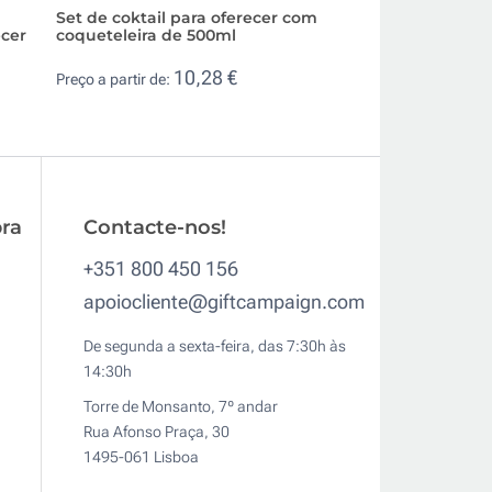
Set de coktail para oferecer com
Set publicitário p
ecer
coqueteleira de 500ml
vinho em estojo 
10,28 €
16,
Preço a partir de:
Preço a partir de:
ra
Contacte-nos!
+351 800 450 156
apoiocliente@giftcampaign.com
De segunda a sexta-feira, das 7:30h às
14:30h
Torre de Monsanto, 7º andar
Rua Afonso Praça, 30
1495-061 Lisboa