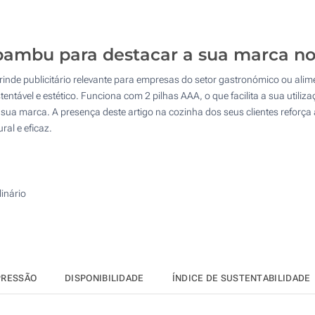
10
4 Cores (Parte superior)
25
Gravação a laser (Parte superior)
bambu para destacar a sua marca n
50
nde publicitário relevante para empresas do setor gastronómico ou alime
Sem impressão
100
vel e estético. Funciona com 2 pilhas AAA, o que facilita a sua utiliza
sua marca. A presença deste artigo na cozinha dos seus clientes reforça a
Atualizar
Outra :
al e eficaz.
inário
PRESSÃO
DISPONIBILIDADE
ÍNDICE DE SUSTENTABILIDADE