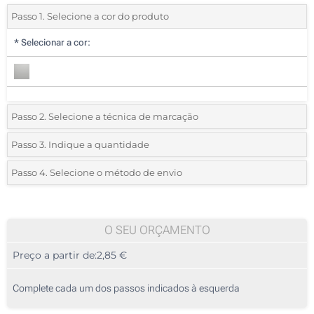
Passo 1. Selecione a cor do produto
*
Selecionar a cor:
Passo 2. Selecione a técnica de marcação
*
Selecione o tipo de marcação e as cores do logotipo:
Passo 3. Indique a quantidade
*
Quantidade mínima:
10
Passo 4. Selecione o método de envio
1 Cor (Na frente)
Quantidade
Standard
Preço/Unidade
2 Cores (Na frente)
10
O SEU ORÇAMENTO
3 Cores (Na frente)
Preço a partir de:
2,85 €
20
4 Cores (Na frente)
50
Complete cada um dos passos indicados à esquerda
Gravação a laser (Na frente)
100