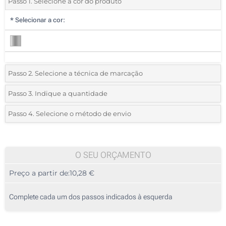
Passo 1. Selecione a cor do produto
*
Selecionar a cor:
Passo 2. Selecione a técnica de marcação
*
Selecione o tipo de marcação e as cores do logotipo:
Passo 3. Indique a quantidade
*
Quantidade mínima:
5
Passo 4. Selecione o método de envio
1 Cor (Coqueteleira)
Quantidade
Standard
Preço/Unidade
Gravação a laser (Coqueteleira)
5
O SEU ORÇAMENTO
Sem impressão
Preço a partir de:
10,28 €
10
25
Complete cada um dos passos indicados à esquerda
50