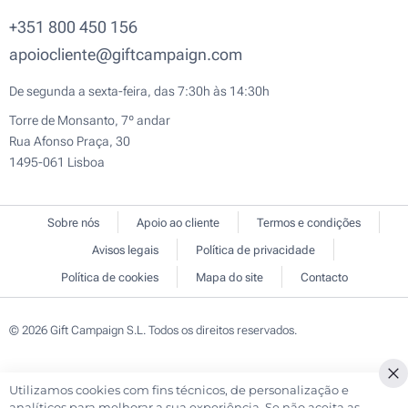
+351 800 450 156
apoiocliente@giftcampaign.com
De segunda a sexta-feira, das 7:30h às 14:30h
Torre de Monsanto, 7º andar
Rua Afonso Praça, 30
1495-061 Lisboa
Sobre nós
Apoio ao cliente
Termos e condições
Avisos legais
Política de privacidade
Política de cookies
Mapa do site
Contacto
© 2026 Gift Campaign S.L. Todos os direitos reservados.
Utilizamos cookies com fins técnicos, de personalização e
Cl
analíticos para melhorar a sua experiência. Se não aceita as