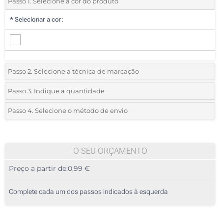
Passo 1. Selecione a cor do produto
*
Selecionar a cor:
Passo 2. Selecione a técnica de marcação
*
Selecione o tipo de marcação e as cores do logotipo:
Passo 3. Indique a quantidade
*
Quantidade mínima:
25
Passo 4. Selecione o método de envio
1 Cor (Na bolsa)
Quantidade
Standard
Preço/Unidade
2 Cores (Na bolsa)
25
O SEU ORÇAMENTO
3 Cores (Na bolsa)
Preço a partir de:
0,99 €
50
4 Cores (Na bolsa)
125
Complete cada um dos passos indicados à esquerda
Transferência digital a cores (Na bolsa)
250