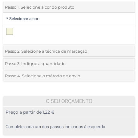
Passo 1. Selecione a cor do produto
*
Selecionar a cor:
Passo 2. Selecione a técnica de marcação
*
Selecione o tipo de marcação e as cores do logotipo:
Passo 3. Indique a quantidade
*
Quantidade mínima:
25
Passo 4. Selecione o método de envio
1 Cor (Na bolsa)
Quantidade
Standard
Preço/Unidade
2 Cores (Na bolsa)
25
O SEU ORÇAMENTO
3 Cores (Na bolsa)
Preço a partir de:
1,22 €
50
4 Cores (Na bolsa)
125
Complete cada um dos passos indicados à esquerda
Transferência digital a cores (Na bolsa)
250