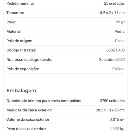
Pedido mínimo:
25 unidades
Tamanho:
8.5 x 2 x 11 cm
Peso:
99 gr
Material:
Pedra
País de origem:
China
Código Intrastat:
6802 10 00
No nosso catálogo desde:
Setembro 2020
País de expedição:
Polónia
Embalagem
Quantidade mínima para envio com palete:
3750 unidades
Medidas da caixa exterior:
28.5 x 18 x 29 cm
Volume da caixa exterior:
0.015 m³
Peso da caixa exterior:
11.98 kg