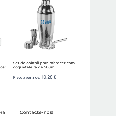
Set de coktail para oferecer com
Set publicitário p
ecer
coqueteleira de 500ml
vinho em estojo 
10,28 €
16,
Preço a partir de:
Preço a partir de:
ra
Contacte-nos!