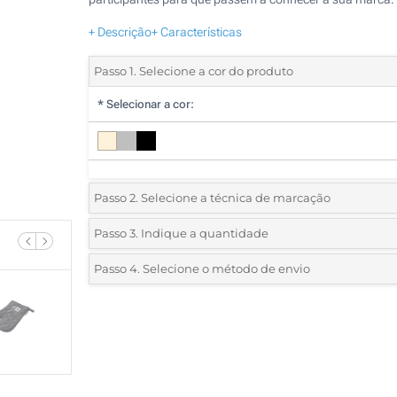
+ Descrição
+ Características
Passo 1. Selecione a cor do produto
*
Selecionar a cor:
Passo 2. Selecione a técnica de marcação
*
Selecione o tipo de marcação e as cores do logotipo:
Passo 3. Indique a quantidade
*
Quantidade mínima:
25
Passo 4. Selecione o método de envio
1 Cor (Na luva)
Quantidade
Standard
Preço/Unidade
2 Cores (Na luva)
25
3 Cores (Na luva)
50
4 Cores (Na luva)