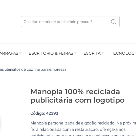
GARRAFAS
ESCRITÓRIO & FEIRAS
ESCRITA
TECNOLOGI
is utensílios de cozinha para empresas
Manopla 100% reciclada
publicitária com logotipo
Código:
42393
Manopla personalizada de algodão reciclado. Na próxi
feira relacionada com a restauração, ofereça-a aos
participantes para que passem a conhecer a sua marca.