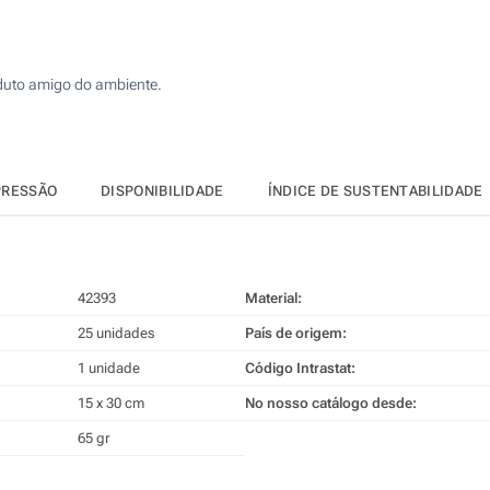
125
Transferência digital a cores (Na luva)
250
duto amigo do ambiente.
Sem impressão
500
Atualizar
Outra :
PRESSÃO
DISPONIBILIDADE
ÍNDICE DE SUSTENTABILIDADE
42393
Material:
25 unidades
País de origem:
1 unidade
Código Intrastat:
15 x 30 cm
No nosso catálogo desde:
65 gr