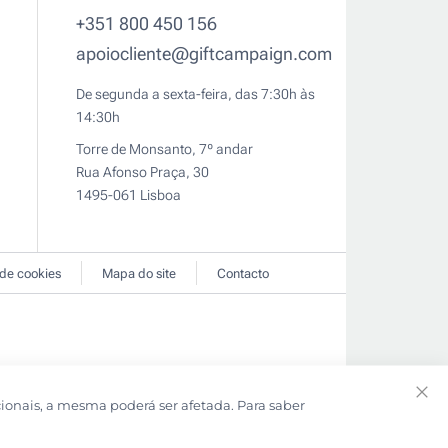
+351 800 450 156
apoiocliente@giftcampaign.com
De segunda a sexta-feira, das 7:30h às
14:30h
Torre de Monsanto, 7º andar
Rua Afonso Praça, 30
1495-061 Lisboa
 de cookies
Mapa do site
Contacto
cionais, a mesma poderá ser afetada. Para saber
Clo
Coo