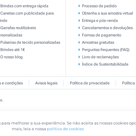
Brindes com entrega rápida
Processo de pedido
Canetas com publicidade para
Obtenha a sua amostra virtual
inde
Entrega e pós-venda
Garrafas reutilizáveis
Cancelamentos e devoluções
rsonalizadas
Formas de pagamento
Pulseiras de tecido personalizadas
Amostras gratuitas
Brindes até 1€
Perguntas frequentes (FAQ)
O nosso blog
Livro de reclamaçōes
Índice de Sustentabilidade
 e condições
Avisos legais
Política de privacidade
Política
s.
s para melhorar a sua experiência. Se não aceita as nossas cookies op
mais, leia a nossa
política de cookies