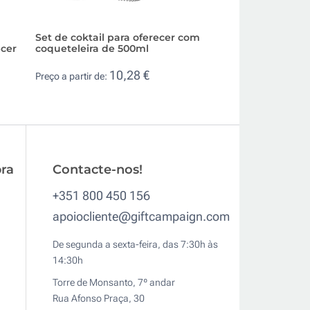
Set de coktail para oferecer com
Set publicitário p
ecer
coqueteleira de 500ml
vinho em estojo 
10,28 €
16,
Preço a partir de:
Preço a partir de:
ra
Contacte-nos!
+351 800 450 156
apoiocliente@giftcampaign.com
De segunda a sexta-feira, das 7:30h às
14:30h
Torre de Monsanto, 7º andar
Rua Afonso Praça, 30