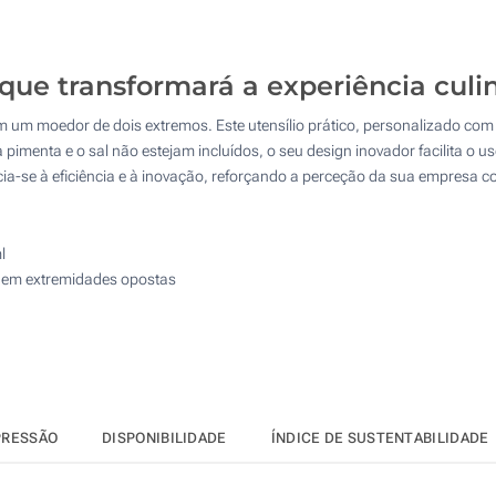
25
Gravação a laser (Num lado)
50
ue transformará a experiência culin
Sem impressão
100
m um moedor de dois extremos. Este utensílio prático, personalizado com
Atualizar
Outra :
pimenta e o sal não estejam incluídos, o seu design inovador facilita o 
ia-se à eficiência e à inovação, reforçando a perceção da sua empresa 
l
ta em extremidades opostas
PRESSÃO
DISPONIBILIDADE
ÍNDICE DE SUSTENTABILIDADE