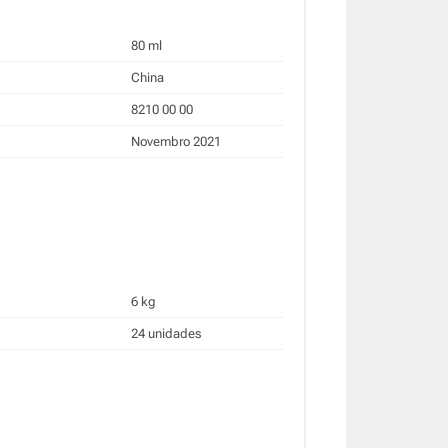
80 ml
China
8210 00 00
Novembro 2021
6 kg
24 unidades