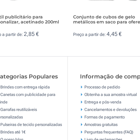
il publicitário para
Conjunto de cubos de gelo
onalizar, acetinado 200ml
metálicos em saco para ofer
2,85 €
4,45 €
 a partir de:
Preço a partir de:
ategorias Populares
Informação de comp
Brindes com entrega rápida
Processo de pedido
Canetas com publicidade para
Obtenha a sua amostra virtual
inde
Entrega e pós-venda
Garrafas reutilizáveis
Cancelamentos e devoluções
rsonalizadas
Formas de pagamento
Pulseiras de tecido personalizadas
Amostras gratuitas
Brindes até 1€
Perguntas frequentes (FAQ)
O nosso blog
Livro de reclamaçōes