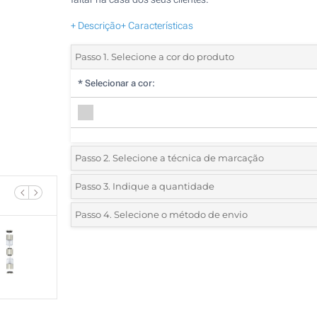
+ Descrição
+ Características
Passo 1. Selecione a cor do produto
*
Selecionar a cor:
Passo 2. Selecione a técnica de marcação
*
Selecione o tipo de marcação e as cores do logotipo:
Passo 3. Indique a quantidade
*
Quantidade mínima:
5
Passo 4. Selecione o método de envio
1 Cor (Num lado)
Quantidade
Standard
Preço/Unidade
2 Cores (Num lado)
5
3 Cores (Num lado)
10
4 Cores (Num lado)