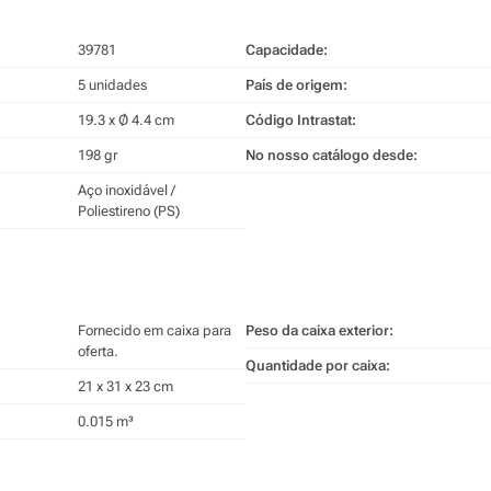
39781
Capacidade:
5 unidades
País de origem:
19.3 x Ø 4.4 cm
Código Intrastat:
198 gr
No nosso catálogo desde:
Aço inoxidável /
Poliestireno (PS)
Fornecido em caixa para
Peso da caixa exterior:
oferta.
Quantidade por caixa:
21 x 31 x 23 cm
0.015 m³