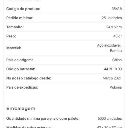
Código do produto:
38416
Pedido mínimo:
25 unidades
Tamanho:
24 x 6 cm
Peso:
48 gr
Aço inoxidável,
Material:
Bambu
País de origem:
China
Código Intrastat:
4419 19 00
No nosso catálogo desde:
Março 2021
País de expedição:
Polónia
Embalagem
Quantidade mínima para envio com palete:
6000 unidades
Medidas da caixa exterior:
42 x 30 x 37 cm