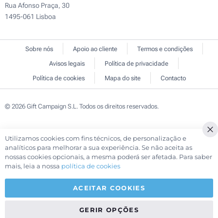
Rua Afonso Praça, 30
1495-061 Lisboa
Sobre nós
Apoio ao cliente
Termos e condições
Avisos legais
Política de privacidade
Política de cookies
Mapa do site
Contacto
© 2026 Gift Campaign S.L. Todos os direitos reservados.
Utilizamos cookies com fins técnicos, de personalização e
Cl
analíticos para melhorar a sua experiência. Se não aceita as
Co
nossas cookies opcionais, a mesma poderá ser afetada. Para saber
Ba
mais, leia a nossa
política de cookies
ACEITAR COOKIES
GERIR OPÇÕES