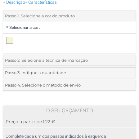
+ Descrição
+ Características
Passo 1. Selecione a cor do produto
*
Selecionar a cor:
Passo 2. Selecione a técnica de marcação
*
Selecione o tipo de marcação e as cores do logotipo:
Passo 3. Indique a quantidade
*
Quantidade mínima:
25
Passo 4. Selecione o método de envio
1 Cor (Na bolsa)
Quantidade
Standard
Preço/Unidade
2 Cores (Na bolsa)
25
O SEU ORÇAMENTO
3 Cores (Na bolsa)
Preço a partir de:
1,22 €
50
4 Cores (Na bolsa)
125
Complete cada um dos passos indicados à esquerda