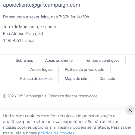
apoiocliente@giftcampaign.com
De segunda a sexta-feira, das 7:30h às 14:30h
Torre de Monsanto, 7º andar
Rua Afonso Praça, 30
1495-061 Lisboa
Sobre nós
Apoio ao cliente
Termos e condições
Avisos legais
Política de privacidade
Política de cookies
Mapa do site
Contacto
© 2026 Gift Campaign S.L. Todos os direitos reservados.
Utilizamos cookies com fins técnicos, de personalização e
Cl
analíticos para melhorar a sua experiência. Se não aceita as
Co
nossas cookies opcionais, a mesma poderá ser afetada. Para saber
Ba
mais, leia a nossa
política de cookies