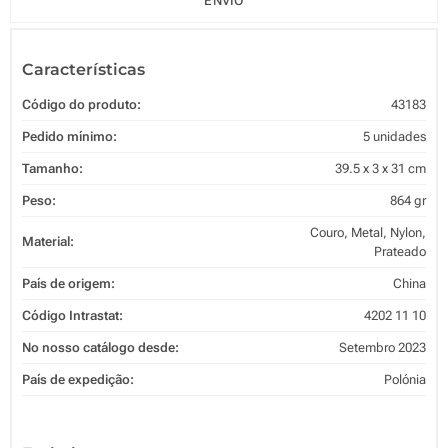
ENVIO
Características
Código do produto:
43183
Pedido mínimo:
5 unidades
Tamanho:
39.5 x 3 x 31 cm
Peso:
864 gr
Couro, Metal, Nylon,
Material:
Prateado
País de origem:
China
Código Intrastat:
4202 11 10
No nosso catálogo desde:
Setembro 2023
País de expedição:
Polónia