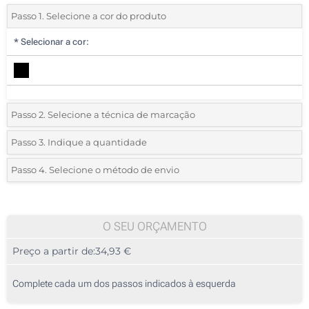
Passo 1. Selecione a cor do produto
*
Selecionar a cor:
Passo 2. Selecione a técnica de marcação
*
Selecione o tipo de marcação e as cores do logotipo:
Passo 3. Indique a quantidade
*
Quantidade mínima:
5
Passo 4. Selecione o método de envio
Gravação a quente (Na frente)
Quantidade
Standard
Preço/Unidade
Sem impressão
5
O SEU ORÇAMENTO
Preço a partir de:
34,93 €
10
25
Complete cada um dos passos indicados à esquerda
50