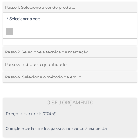
Passo 1. Selecione a cor do produto
*
Selecionar a cor:
Passo 2. Selecione a técnica de marcação
*
Selecione o tipo de marcação e as cores do logotipo:
Passo 3. Indique a quantidade
*
Quantidade mínima:
5
Passo 4. Selecione o método de envio
1 Cor (Num lado)
Quantidade
Standard
Preço/Unidade
2 Cores (Num lado)
5
O SEU ORÇAMENTO
3 Cores (Num lado)
Preço a partir de:
7,74 €
10
4 Cores (Num lado)
25
Complete cada um dos passos indicados à esquerda
Transferência digital a cores (Num lado)
50