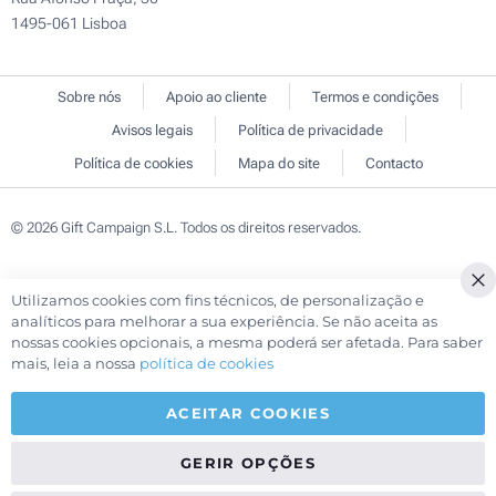
1495-061 Lisboa
Sobre nós
Apoio ao cliente
Termos e condições
Avisos legais
Política de privacidade
Política de cookies
Mapa do site
Contacto
© 2026 Gift Campaign S.L. Todos os direitos reservados.
Utilizamos cookies com fins técnicos, de personalização e
Cl
analíticos para melhorar a sua experiência. Se não aceita as
Co
nossas cookies opcionais, a mesma poderá ser afetada. Para saber
Ba
mais, leia a nossa
política de cookies
ACEITAR COOKIES
GERIR OPÇÕES