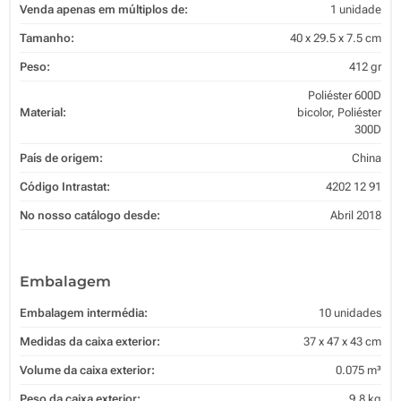
Venda apenas em múltiplos de:
1 unidade
Tamanho:
40 x 29.5 x 7.5 cm
Peso:
412 gr
Poliéster 600D
Material:
bicolor, Poliéster
300D
País de origem:
China
Código Intrastat:
4202 12 91
No nosso catálogo desde:
Abril 2018
Embalagem
Embalagem intermédia:
10 unidades
Medidas da caixa exterior:
37 x 47 x 43 cm
Volume da caixa exterior:
0.075 m³
Peso da caixa exterior:
9.8 kg