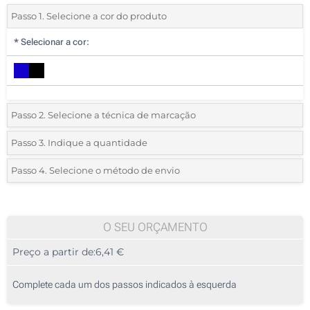
Passo 1. Selecione a cor do produto
*
Selecionar a cor:
Passo 2. Selecione a técnica de marcação
*
Selecione o tipo de marcação e as cores do logotipo:
Passo 3. Indique a quantidade
*
Quantidade mínima:
5
Passo 4. Selecione o método de envio
1 Cor (Num lado)
Quantidade
Standard
Preço/Unidade
2 Cores (Num lado)
5
O SEU ORÇAMENTO
3 Cores (Num lado)
Preço a partir de:
6,41 €
10
4 Cores (Num lado)
25
Complete cada um dos passos indicados à esquerda
Transferência digital a cores (Num lado)
50