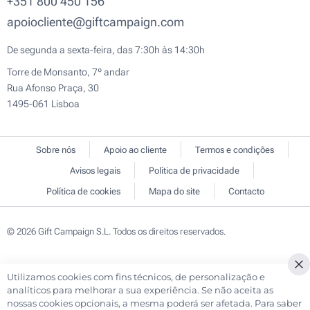
+351 800 450 156
apoiocliente@giftcampaign.com
De segunda a sexta-feira, das 7:30h às 14:30h
Torre de Monsanto, 7º andar
Rua Afonso Praça, 30
1495-061 Lisboa
Sobre nós
Apoio ao cliente
Termos e condições
Avisos legais
Política de privacidade
Política de cookies
Mapa do site
Contacto
© 2026 Gift Campaign S.L. Todos os direitos reservados.
Utilizamos cookies com fins técnicos, de personalização e
Cl
analíticos para melhorar a sua experiência. Se não aceita as
Co
nossas cookies opcionais, a mesma poderá ser afetada. Para saber
Ba