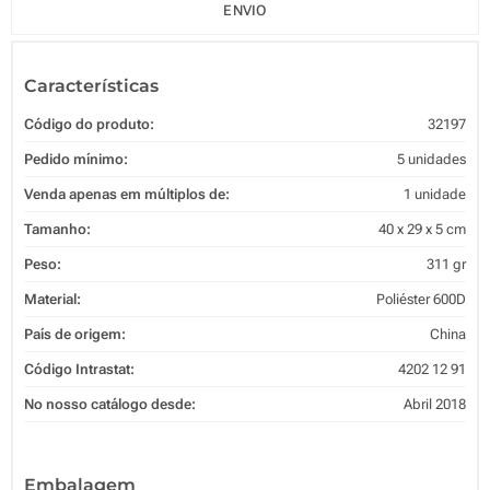
ENVIO
Características
Código do produto:
32197
Pedido mínimo:
5 unidades
Venda apenas em múltiplos de:
1 unidade
Tamanho:
40 x 29 x 5 cm
Peso:
311 gr
Material:
Poliéster 600D
País de origem:
China
Código Intrastat:
4202 12 91
No nosso catálogo desde:
Abril 2018
Embalagem