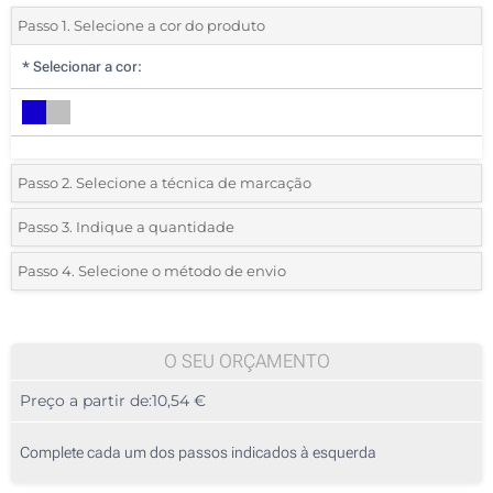
Passo 1. Selecione a cor do produto
*
Selecionar a cor:
Passo 2. Selecione a técnica de marcação
*
Selecione o tipo de marcação e as cores do logotipo:
Passo 3. Indique a quantidade
*
Quantidade mínima:
5
Passo 4. Selecione o método de envio
1 Cor (Num lado)
Quantidade
Standard
Preço/Unidade
2 Cores (Num lado)
5
O SEU ORÇAMENTO
3 Cores (Num lado)
Preço a partir de:
10,54 €
10
4 Cores (Num lado)
25
Complete cada um dos passos indicados à esquerda
Sem marcação
50