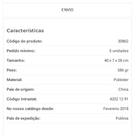
ENVIO
Características
Código do produto:
30862
Pedido mínimo:
5 unidades
Tamanho:
40 x 7 x 28 cm
Peso:
586 gr
Material:
Poliéster
País de origem:
China
Código Intrastat:
4202 12 91
No nosso catálogo desde:
Fevereiro 2018
País de expedição:
Polónia