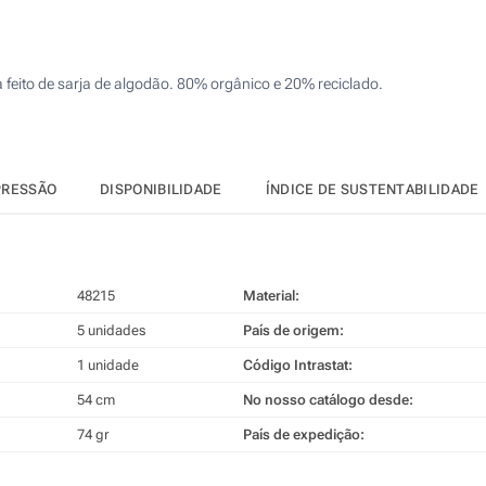
10
4 Cores (Na frente)
25
Bordado (Na frente)
eito de sarja de algodão. 80% orgânico e 20% reciclado.
50
Transferência digital a cores (Na frente)
100
Sem impressão
Atualizar
Outra :
PRESSÃO
DISPONIBILIDADE
ÍNDICE DE SUSTENTABILIDADE
48215
Material:
5 unidades
País de origem:
1 unidade
Código Intrastat:
54 cm
No nosso catálogo desde:
74 gr
País de expedição: