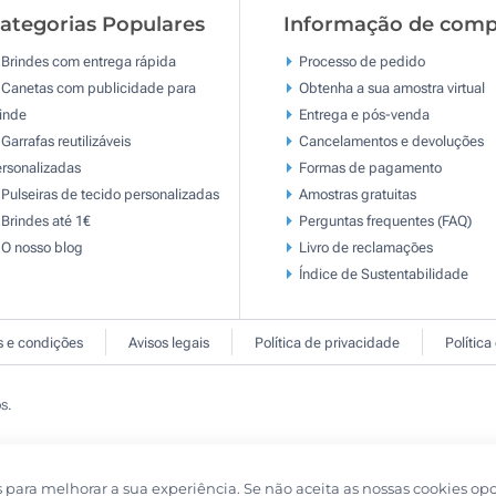
ategorias Populares
Informação de comp
Brindes com entrega rápida
Processo de pedido
Canetas com publicidade para
Obtenha a sua amostra virtual
inde
Entrega e pós-venda
Garrafas reutilizáveis
Cancelamentos e devoluções
rsonalizadas
Formas de pagamento
Pulseiras de tecido personalizadas
Amostras gratuitas
Brindes até 1€
Perguntas frequentes (FAQ)
O nosso blog
Livro de reclamaçōes
Índice de Sustentabilidade
 e condições
Avisos legais
Política de privacidade
Política
s.
s para melhorar a sua experiência. Se não aceita as nossas cookies op