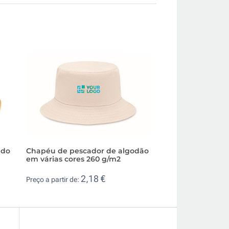
ado
Chapéu de pescador de algodão
Chapéu de algodã
em várias cores 260 g/m2
crianças em vária
2,18 €
0,8
Preço a partir de:
Preço a partir de: