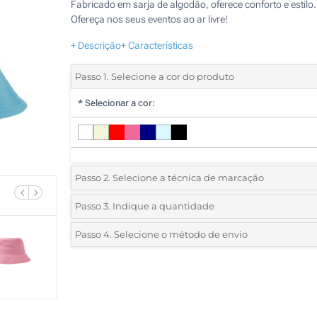
Fabricado em sarja de algodão, oferece conforto e estilo.
Ofereça nos seus eventos ao ar livre!
+ Descrição
+ Características
Passo 1. Selecione a cor do produto
*
Selecionar a cor:
Passo 2. Selecione a técnica de marcação
*
Selecione o tipo de marcação e as cores do logotipo:
Passo 3. Indique a quantidade
*
Quantidade mínima:
5
Passo 4. Selecione o método de envio
1 Cor (Na frente)
Quantidade
Standard
Preço/Unidade
2 Cores (Na frente)
5
3 Cores (Na frente)