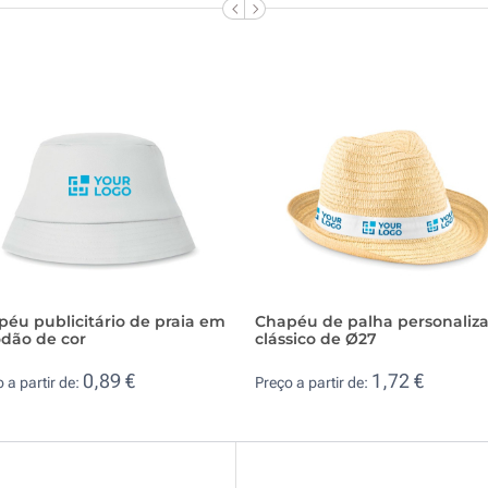
éu publicitário de praia em
Chapéu de palha personaliz
odão de cor
clássico de Ø27
0,89 €
1,72 €
 a partir de:
Preço a partir de: