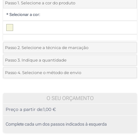
Passo 1. Selecione a cor do produto
*
Selecionar a cor:
Passo 2. Selecione a técnica de marcação
*
Selecione o tipo de marcação e as cores do logotipo:
Passo 3. Indique a quantidade
*
Quantidade mínima:
25
Passo 4. Selecione o método de envio
1 Cor (Na caixa)
Quantidade
Standard
Preço/Unidade
2 Cores (Na caixa)
25
O SEU ORÇAMENTO
3 Cores (Na caixa)
Preço a partir de:
1,00 €
50
4 Cores (Na caixa)
125
Complete cada um dos passos indicados à esquerda
Etiqueta digital a cores (Na caixa)
250