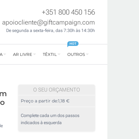
+351 800 450 156
apoiocliente@giftcampaign.com
De segunda a sexta-feira, das 7:30h às 14:30h
HOT
A
AR LIVRE
TÊXTIL
OUTROS
O SEU ORÇAMENTO
om
to
Preço a partir de:
1,18 €
Complete cada um dos passos
indicados à esquerda
de