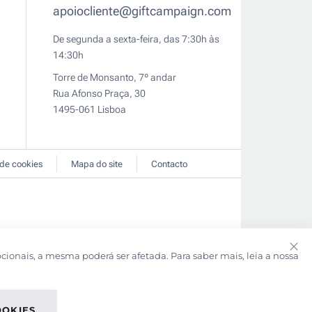
apoiocliente@giftcampaign.com
De segunda a sexta-feira, das 7:30h às
14:30h
Torre de Monsanto, 7º andar
Rua Afonso Praça, 30
1495-061 Lisboa
 de cookies
Mapa do site
Contacto
pcionais, a mesma poderá ser afetada. Para saber mais, leia a nossa
Clo
Coo
Bar
OOKIES