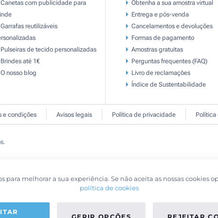
Canetas com publicidade para
Obtenha a sua amostra virtual
inde
Entrega e pós-venda
Garrafas reutilizáveis
Cancelamentos e devoluções
rsonalizadas
Formas de pagamento
Pulseiras de tecido personalizadas
Amostras gratuitas
Brindes até 1€
Perguntas frequentes (FAQ)
O nosso blog
Livro de reclamaçōes
Índice de Sustentabilidade
 e condições
Avisos legais
Política de privacidade
Política
s.
os para melhorar a sua experiência. Se não aceita as nossas cookies o
política de cookies
ITAR
GERIR OPÇÕES
REJEITAR C