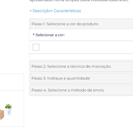
+ Descrição
+ Características
Passo 1. Selecione a cor do produto
*
Selecionar a cor:
Passo 2. Selecione a técnica de marcação
*
Selecione o tipo de marcação e as cores do logotipo:
Passo 3. Indique a quantidade
*
Quantidade mínima:
55
Passo 4. Selecione o método de envio
1 Cor (No vaso)
Quantidade
Standard
Preço/Unidade
2 Cores (No vaso)
55
3 Cores (No vaso)
110
4 Cores (No vaso)