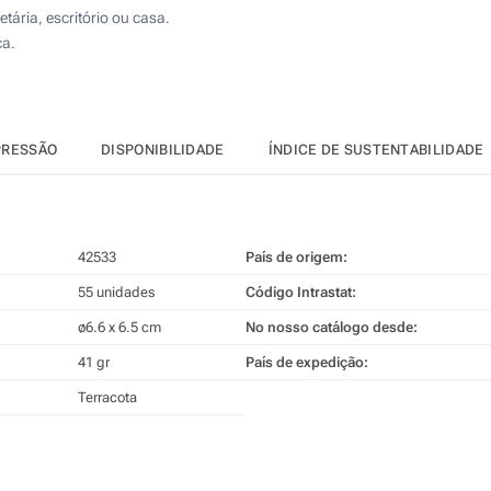
tária, escritório ou casa.
ca.
PRESSÃO
DISPONIBILIDADE
ÍNDICE DE SUSTENTABILIDADE
42533
País de origem:
55 unidades
Código Intrastat:
ø6.6 x 6.5 cm
No nosso catálogo desde:
41 gr
País de expedição:
Terracota