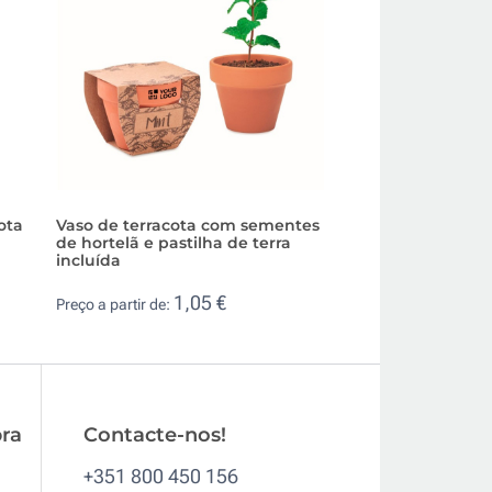
ota
Vaso de terracota com sementes
Combinação de 2 
de hortelã e pastilha de terra
plantar personal
incluída
e salsa
1,05 €
1,2
Preço a partir de:
Preço a partir de:
ra
Contacte-nos!
+351 800 450 156