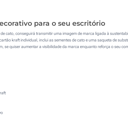
275
Sem impressão
550
ecorativo para o seu escritório
1100
de cato, conseguirá transmitir uma imagem de marca ligada à sustentabi
Atualizar
Outra :
cartão kraft individual, inclui as sementes de cato e uma saqueta de sub
im, se quiser aumentar a visibilidade da marca enquanto reforça o seu c
raft
vo