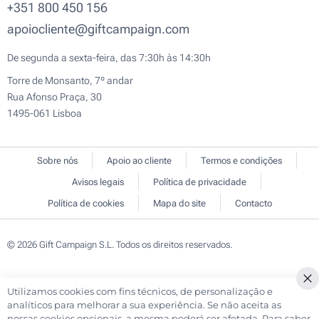
+351 800 450 156
apoiocliente@giftcampaign.com
De segunda a sexta-feira, das 7:30h às 14:30h
Torre de Monsanto, 7º andar
Rua Afonso Praça, 30
1495-061 Lisboa
Sobre nós
Apoio ao cliente
Termos e condições
Avisos legais
Política de privacidade
Política de cookies
Mapa do site
Contacto
© 2026 Gift Campaign S.L. Todos os direitos reservados.
Utilizamos cookies com fins técnicos, de personalização e
Cl
analíticos para melhorar a sua experiência. Se não aceita as
Co
nossas cookies opcionais, a mesma poderá ser afetada. Para saber