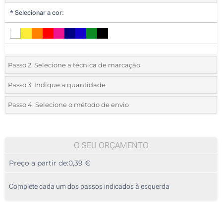
*
Selecionar a cor:
Passo 2. Selecione a técnica de marcação
*
Selecione o tipo de marcação e as cores do logotipo:
Passo 3. Indique a quantidade
*
Quantidade mínima:
175
Passo 4. Selecione o método de envio
1 Cor (Num lado)
Quantidade
Standard
Preço/Unidade
2 Cores (Num lado)
175
O SEU ORÇAMENTO
3 Cores (Num lado)
Preço a partir de:
0,39 €
350
4 Cores (Num lado)
875
Complete cada um dos passos indicados à esquerda
1 Cor (Na caneta)
1750
2 Cores (Na caneta)