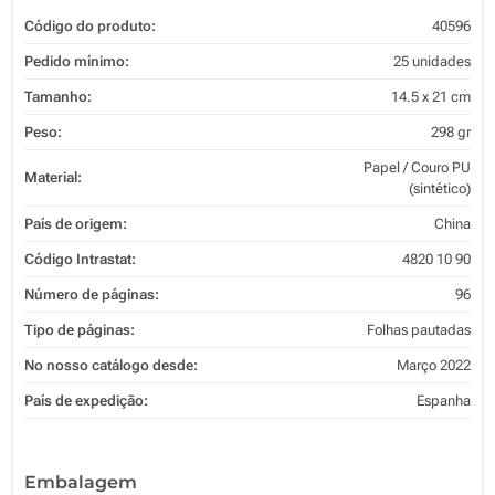
Código do produto:
40596
Pedido mínimo:
25 unidades
Tamanho:
14.5 x 21 cm
Peso:
298 gr
Papel / Couro PU
Material:
(sintético)
País de origem:
China
Código Intrastat:
4820 10 90
Número de páginas:
96
Tipo de páginas:
Folhas pautadas
No nosso catálogo desde:
Março 2022
País de expedição:
Espanha
Embalagem