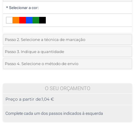
*
Selecionar a cor:
Passo 2. Selecione a técnica de marcação
*
Selecione o tipo de marcação e as cores do logotipo:
Passo 3. Indique a quantidade
*
Quantidade mínima:
25
Passo 4. Selecione o método de envio
1 Cor (Na capa)
Quantidade
Standard
Preço/Unidade
2 Cores (Na capa)
25
O SEU ORÇAMENTO
Transferência digital a cores (Na capa)
Preço a partir de:
1,04 €
50
Sem impressão
125
Complete cada um dos passos indicados à esquerda
250