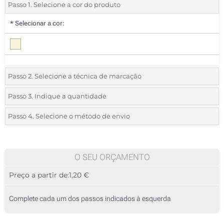
Passo 1. Selecione a cor do produto
*
Selecionar a cor:
Passo 2. Selecione a técnica de marcação
*
Selecione o tipo de marcação e as cores do logotipo:
Passo 3. Indique a quantidade
*
Quantidade mínima:
25
Passo 4. Selecione o método de envio
1 Cor (Parte superior)
Quantidade
Standard
Preço/Unidade
2 Cores (Parte superior)
25
O SEU ORÇAMENTO
3 Cores (Parte superior)
Preço a partir de:
1,20 €
50
4 Cores (Parte superior)
125
Complete cada um dos passos indicados à esquerda
Etiqueta digital a cores (Parte superior)
250