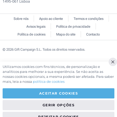
1495-061 Lisboa
Sobre nós
Apoio ao cliente
Termos e condições
Avisos legais
Política de privacidade
Política de cookies
Mapa do site
Contacto
© 2026 Gift Campaign S.L. Todos os direitos reservados.
Utilizamos cookies com fins técnicos, de personalização e
Cl
analíticos para melhorar a sua experiência. Se não aceita as
Co
nossas cookies opcionais, a mesma poderá ser afetada. Para saber
Ba
mais, leia a nossa
política de cookies
ACEITAR COOKIES
GERIR OPÇÕES
REJEITAR COOKIES