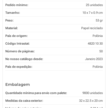
Pedido mínimo:
25 unidades
Tamanho:
10 x 7 x 0.9 cm
Peso:
53 gr
Material:
Papel reciclado
País de origem:
Polônia
Código Intrastat:
4820 10 30
Número de páginas:
50
No nosso catálogo desde:
Janeiro 2023
País de expedição:
Polónia
Embalagem
Quantidade mínima para envio com palete:
9000 unidades
Medidas da caixa exterior:
32 x 22.5 x 20 cm