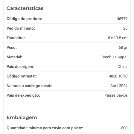
Características
Código do produto:
46979
Pedido mínimo:
25
Tamanho:
8 x 10.5 cm
Peso:
68 gr
Material:
Bambu e papel
País de origem:
China
Código Intrastat:
4820 10 90
No nosso catálogo desde:
Abril 2024
País de expedição:
Países Baixos
Embalagem
Quantidade mínima para envio com palete:
800