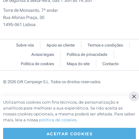
De segunda a sexta-feira, das 7:30h às 14:30h
Torre de Monsanto, 7º andar
Rua Afonso Praça, 30
1495-061 Lisboa
Sobre nós
Apoio ao cliente
Termos e condições
Avisos legais
Política de privacidade
Política de cookies
Mapa do site
Contacto
© 2026 Gift Campaign S.L. Todos os direitos reservados.
Utilizamos cookies com fins técnicos, de personalização e
Cl
analíticos para melhorar a sua experiência. Se não aceita as
Co
nossas cookies opcionais, a mesma poderá ser afetada. Para saber
Ba
mais, leia a nossa
política de cookies
ACEITAR COOKIES