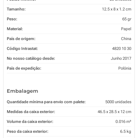
Tamanho:
12.5 x 8 x 1.2 cm
Peso:
65 gr
Material:
Papel
País de origem:
China
Código Intrastat:
4820 10 30
No nosso catálogo desde:
Junho 2017
País de expedição:
Polónia
Embalagem
Quantidade mínima para envio com palete:
5000 unidades
Medidas da caixa exterior:
46.5 x 28.5 x 12 cm
Volume da caixa exterior:
0.016 m³
Peso da caixa exterior:
6.5 kg