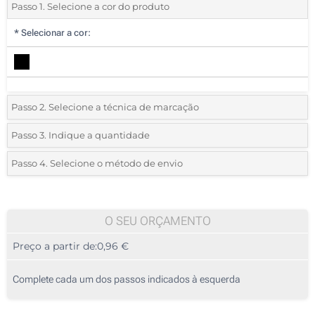
Passo 1. Selecione a cor do produto
*
Selecionar a cor:
Passo 2. Selecione a técnica de marcação
*
Selecione o tipo de marcação e as cores do logotipo:
Passo 3. Indique a quantidade
*
Quantidade mínima:
25
Passo 4. Selecione o método de envio
1 Cor (Na tampa)
Quantidade
Standard
Preço/Unidade
2 Cores (Na tampa)
25
O SEU ORÇAMENTO
3 Cores (Na tampa)
Preço a partir de:
0,96 €
50
4 Cores (Na tampa)
125
Complete cada um dos passos indicados à esquerda
Transferência digital a cores (Na tampa)
250