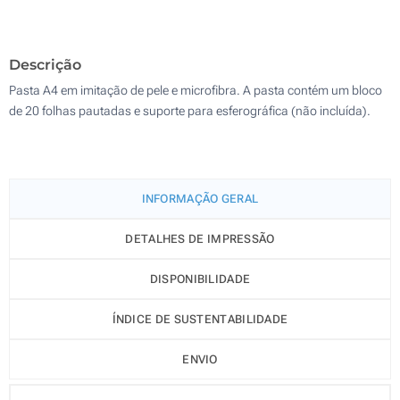
Gravação a laser (Na placa metálica)
100
Descrição
Sem impressão
Atualizar
Outra :
Pasta A4 em imitação de pele e microfibra. A pasta contém um bloco
de 20 folhas pautadas e suporte para esferográfica (não incluída).
INFORMAÇÃO GERAL
DETALHES DE IMPRESSÃO
DISPONIBILIDADE
ÍNDICE DE SUSTENTABILIDADE
ENVIO