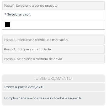
Passo 1. Selecione a cor do produto
*
Selecionar a cor:
Passo 2. Selecione a técnica de marcação
*
Selecione o tipo de marcação e as cores do logotipo:
Passo 3. Indique a quantidade
*
Quantidade mínima:
5
Passo 4. Selecione o método de envio
1 Cor (Na frente)
Quantidade
Standard
Preço/Unidade
2 Cores (Na frente)
5
O SEU ORÇAMENTO
3 Cores (Na frente)
Preço a partir de:
8,26 €
10
4 Cores (Na frente)
25
Complete cada um dos passos indicados à esquerda
Transferência digital a cores (Na frente)
50