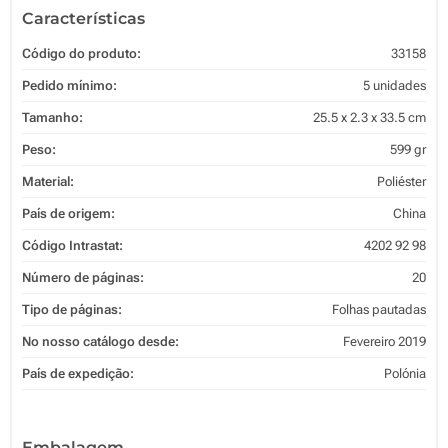
Características
Código do produto:
33158
Pedido mínimo:
5 unidades
Tamanho:
25.5 x 2.3 x 33.5 cm
Peso:
599 gr
Material:
Poliéster
País de origem:
China
Código Intrastat:
4202 92 98
Número de páginas:
20
Tipo de páginas:
Folhas pautadas
No nosso catálogo desde:
Fevereiro 2019
País de expedição:
Polónia
Embalagem