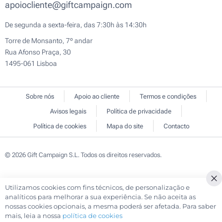
apoiocliente@giftcampaign.com
De segunda a sexta-feira, das 7:30h às 14:30h
Torre de Monsanto, 7º andar
Rua Afonso Praça, 30
1495-061 Lisboa
Sobre nós
Apoio ao cliente
Termos e condições
Avisos legais
Política de privacidade
Política de cookies
Mapa do site
Contacto
© 2026 Gift Campaign S.L. Todos os direitos reservados.
Utilizamos cookies com fins técnicos, de personalização e
Cl
analíticos para melhorar a sua experiência. Se não aceita as
Co
nossas cookies opcionais, a mesma poderá ser afetada. Para saber
Ba
mais, leia a nossa
política de cookies