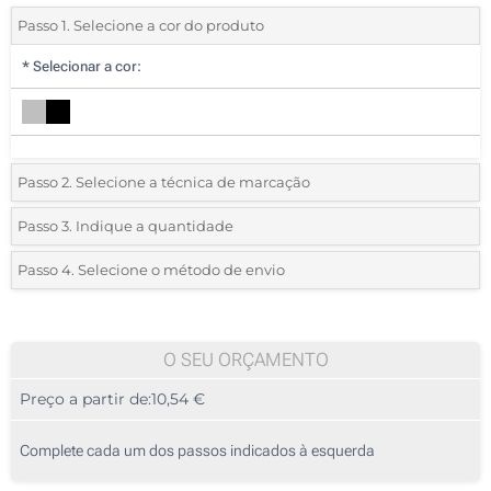
Passo 1. Selecione a cor do produto
*
Selecionar a cor:
Passo 2. Selecione a técnica de marcação
*
Selecione o tipo de marcação e as cores do logotipo:
Passo 3. Indique a quantidade
*
Quantidade mínima:
5
Passo 4. Selecione o método de envio
1 Cor (Na frente)
Quantidade
Standard
Preço/Unidade
2 Cores (Na frente)
5
O SEU ORÇAMENTO
3 Cores (Na frente)
Preço a partir de:
10,54 €
10
4 Cores (Na frente)
25
Complete cada um dos passos indicados à esquerda
Gravação a laser (Na placa metálica)
50