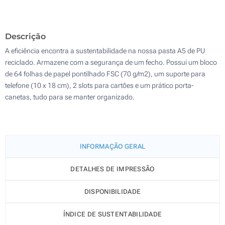
100
Descrição
Atualizar
Outra :
A eficiência encontra a sustentabilidade na nossa pasta A5 de PU
reciclado. Armazene com a segurança de um fecho. Possui um bloco
de 64 folhas de papel pontilhado FSC (70 g/m2), um suporte para
telefone (10 x 18 cm), 2 slots para cartões e um prático porta-
canetas, tudo para se manter organizado.
INFORMAÇÃO GERAL
DETALHES DE IMPRESSÃO
DISPONIBILIDADE
ÍNDICE DE SUSTENTABILIDADE