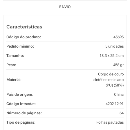
ENVIO
Características
Código do produto:
45695
Pedido mínimo:
5 unidades
Tamanho:
18.3 x 25.2 cm
Peso:
458 gr
Corpo de couro
Material:
sintético reciclado
(PU) (58%)
País de origem:
China
Código Intrastat:
4202 12 91
Número de páginas:
64
Tipo de páginas:
Folhas pautadas