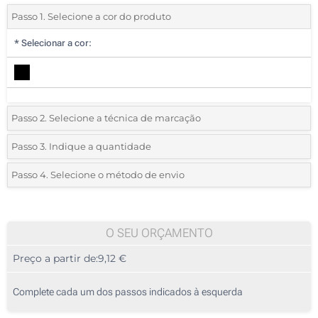
Passo 1. Selecione a cor do produto
*
Selecionar a cor:
Passo 2. Selecione a técnica de marcação
*
Selecione o tipo de marcação e as cores do logotipo:
Passo 3. Indique a quantidade
*
Quantidade mínima:
5
Passo 4. Selecione o método de envio
1 Cor (Na frente)
Quantidade
Standard
Preço/Unidade
Transferência digital a cores (Na frente)
5
O SEU ORÇAMENTO
Sem impressão
Preço a partir de:
9,12 €
10
25
Complete cada um dos passos indicados à esquerda
50