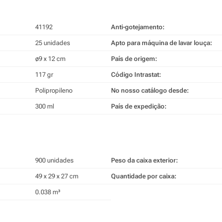
41192
Anti-gotejamento:
25 unidades
Apto para máquina de lavar louça:
ø9 x 12 cm
País de origem:
117 gr
Código Intrastat:
Polipropileno
No nosso catálogo desde:
300 ml
País de expedição:
900 unidades
Peso da caixa exterior:
49 x 29 x 27 cm
Quantidade por caixa:
0.038 m³