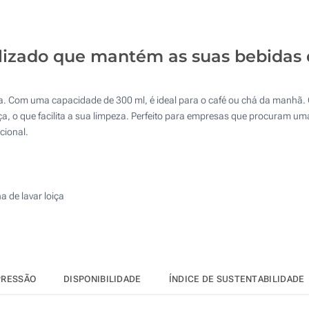
125
1 Cor (Impressão circular)
250
lizado que mantém as suas bebidas 
Sem impressão
500
Atualizar
Outra :
. Com uma capacidade de 300 ml, é ideal para o café ou chá da manhã. 
ça, o que facilita a sua limpeza. Perfeito para empresas que procuram um
cional.
 de lavar loiça
PRESSÃO
DISPONIBILIDADE
ÍNDICE DE SUSTENTABILIDADE