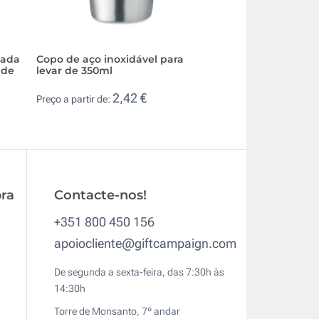
zada
Copo de aço inoxidável para
Copo takeaway d
 de
levar de 350ml
compatível com ca
ml
2,42 €
Preço a partir de:
3,3
Preço a partir de:
ra
Contacte-nos!
+351 800 450 156
apoiocliente@giftcampaign.com
De segunda a sexta-feira, das 7:30h às
14:30h
Torre de Monsanto, 7º andar