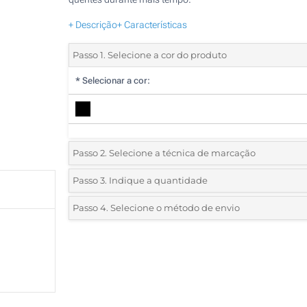
+ Descrição
+ Características
Passo 1. Selecione a cor do produto
*
Selecionar a cor:
Passo 2. Selecione a técnica de marcação
*
Selecione o tipo de marcação e as cores do logotipo:
Passo 3. Indique a quantidade
*
Quantidade mínima:
25
Passo 4. Selecione o método de envio
1 Cor (Num lado)
Quantidade
Standard
Preço/Unidade
2 Cores (Num lado)
25
3 Cores (Num lado)
50
4 Cores (Num lado)