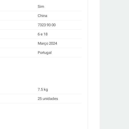
Sim
China
7323 93 00
6 e 18
Março 2024
Portugal
7.5 kg
25 unidades