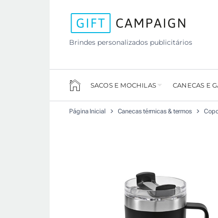
Brindes personalizados publicitários
SACOS E MOCHILAS
CANECAS E 
Página Inicial
Canecas térmicas & termos
Copo