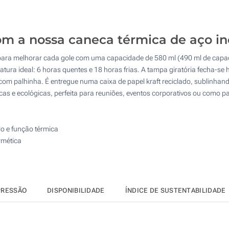
10
Sem impressão
25
om a nossa caneca térmica de aço in
50
para melhorar cada gole com uma capacidade de 580 ml (490 ml de capaci
100
ra ideal: 6 horas quentes e 18 horas frias. A tampa giratória fecha-se 
om palhinha. É entregue numa caixa de papel kraft reciclado, sublinhan
Atualizar
Outra :
as e ecológicas, perfeita para reuniões, eventos corporativos ou como pa
o e função térmica
rmética
PRESSÃO
DISPONIBILIDADE
ÍNDICE DE SUSTENTABILIDADE