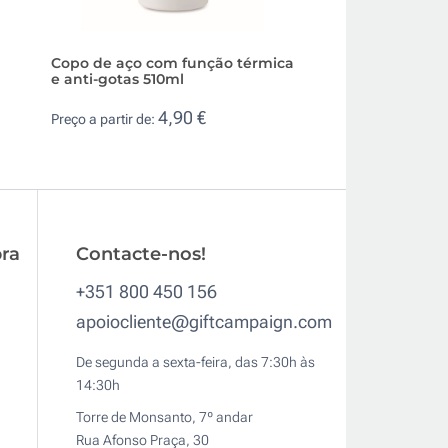
Copo de aço com função térmica
Copo colorido de
e anti-gotas 510ml
geométrico 450ml
4,90 €
2,7
Preço a partir de:
Preço a partir de:
ra
Contacte-nos!
+351 800 450 156
apoiocliente@giftcampaign.com
De segunda a sexta-feira, das 7:30h às
14:30h
Torre de Monsanto, 7º andar
Rua Afonso Praça, 30