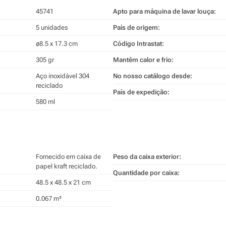
45741
Apto para máquina de lavar louça:
5 unidades
País de origem:
ø8.5 x 17.3 cm
Código Intrastat:
305 gr
Mantêm calor e frio:
Aço inoxidável 304
No nosso catálogo desde:
reciclado
País de expedição:
580 ml
Fornecido em caixa de
Peso da caixa exterior:
papel kraft reciclado.
Quantidade por caixa:
48.5 x 48.5 x 21 cm
0.067 m³