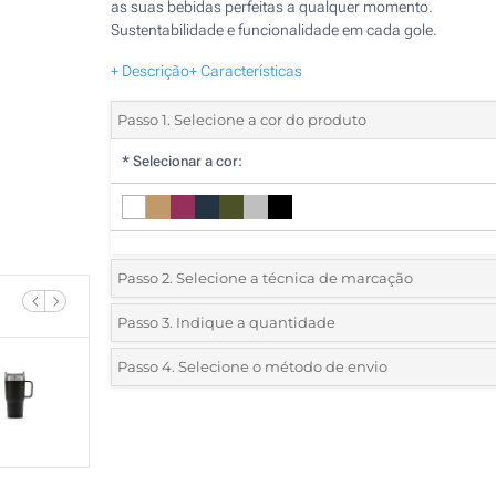
as suas bebidas perfeitas a qualquer momento.
Sustentabilidade e funcionalidade em cada gole.
+ Descrição
+ Características
Passo 1. Selecione a cor do produto
*
Selecionar a cor:
Passo 2. Selecione a técnica de marcação
*
Selecione o tipo de marcação e as cores do logotipo:
Passo 3. Indique a quantidade
*
Quantidade mínima:
5
Passo 4. Selecione o método de envio
1 Cor (Num lado)
Quantidade
Standard
Preço/Unidade
Gravação a laser (Num lado)
5
Gravação a laser circular (Impressão circular)