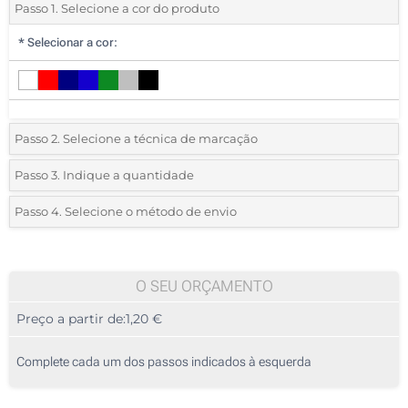
Passo 1. Selecione a cor do produto
*
Selecionar a cor:
Passo 2. Selecione a técnica de marcação
*
Selecione o tipo de marcação e as cores do logotipo:
Passo 3. Indique a quantidade
*
Quantidade mínima:
50
Passo 4. Selecione o método de envio
1 Cor (Num lado)
Quantidade
Standard
Preço/Unidade
2 Cores (Num lado)
50
O SEU ORÇAMENTO
3 Cores (Num lado)
Preço a partir de:
1,20 €
100
4 Cores (Num lado)
250
Complete cada um dos passos indicados à esquerda
Transferência digital a cores (Num lado)
500