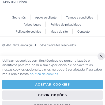
1495-061 Lisboa
Sobre nós
Apoio ao cliente
Termos e condições
Avisos legais
Política de privacidade
Política de cookies
Mapa do site
Contacto
© 2026 Gift Campaign S.L. Todos os direitos reservados.
Utilizamos cookies com fins técnicos, de personalização e
Cl
analíticos para melhorar a sua experiência. Se não aceita as
Co
nossas cookies opcionais, a mesma poderá ser afetada. Para saber
Ba
mais, leia a nossa
política de cookies
ACEITAR COOKIES
GERIR OPÇÕES