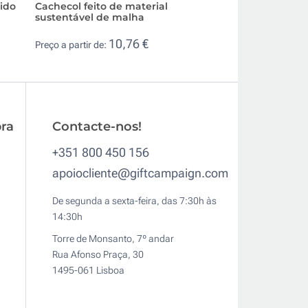
rido
Cachecol feito de material
Lenço de cabeça 
sustentável de malha
forma triangular 
10,76 €
0,8
Preço a partir de:
Preço a partir de:
ra
Contacte-nos!
+351 800 450 156
apoiocliente@giftcampaign.com
De segunda a sexta-feira, das 7:30h às
14:30h
Torre de Monsanto, 7º andar
Rua Afonso Praça, 30
1495-061 Lisboa