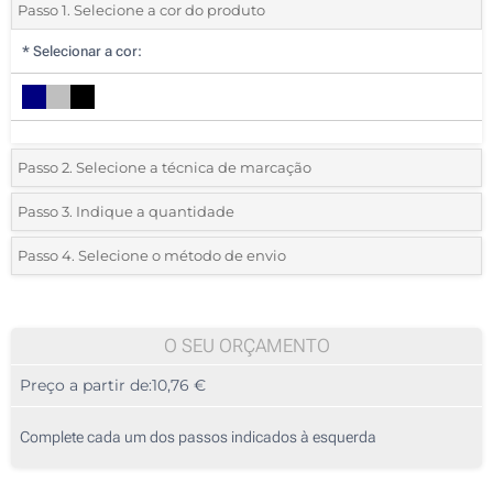
Passo 1. Selecione a cor do produto
*
Selecionar a cor:
Passo 2. Selecione a técnica de marcação
*
Selecione o tipo de marcação e as cores do logotipo:
Passo 3. Indique a quantidade
*
Quantidade mínima:
5
Passo 4. Selecione o método de envio
Bordado (Num lado)
Quantidade
Standard
Preço/Unidade
Remendo de couro gravado (Num lado)
5
O SEU ORÇAMENTO
Remendo impresso com contorno bordado (Num lado)
Preço a partir de:
10,76 €
10
Sem impressão
25
Complete cada um dos passos indicados à esquerda
50