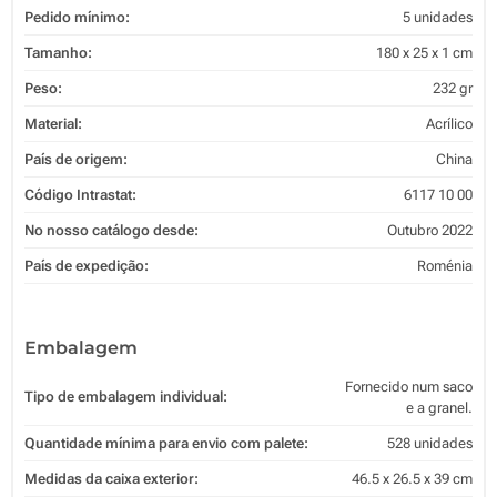
Pedido mínimo:
5 unidades
Tamanho:
180 x 25 x 1 cm
Peso:
232 gr
Material:
Acrílico
País de origem:
China
Código Intrastat:
6117 10 00
No nosso catálogo desde:
Outubro 2022
País de expedição:
Roménia
Embalagem
Fornecido num saco
Tipo de embalagem individual:
e a granel.
Quantidade mínima para envio com palete:
528 unidades
Medidas da caixa exterior:
46.5 x 26.5 x 39 cm