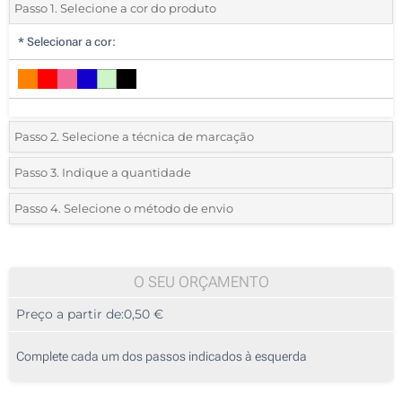
Passo 1. Selecione a cor do produto
*
Selecionar a cor:
Passo 2. Selecione a técnica de marcação
*
Selecione o tipo de marcação e as cores do logotipo:
Passo 3. Indique a quantidade
*
Quantidade mínima:
25
Passo 4. Selecione o método de envio
Transferência digital a cores (Num lado)
Quantidade
Standard
Preço/Unidade
Sem impressão
25
O SEU ORÇAMENTO
Preço a partir de:
0,50 €
50
125
Complete cada um dos passos indicados à esquerda
250