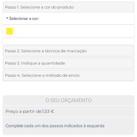
Passo 1. Selecione a cor do produto
*
Selecionar a cor:
Passo 2. Selecione a técnica de marcação
*
Selecione o tipo de marcação e as cores do logotipo:
Passo 3. Indique a quantidade
*
Quantidade mínima:
25
Passo 4. Selecione o método de envio
1 Cor (Num lado)
Quantidade
Standard
Preço/Unidade
2 Cores (Num lado)
25
O SEU ORÇAMENTO
3 Cores (Num lado)
Preço a partir de:
1,53 €
50
4 Cores (Num lado)
125
Complete cada um dos passos indicados à esquerda
Transferência digital a cores (Num lado)
250