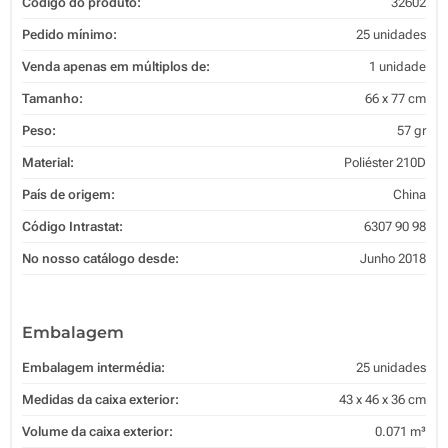
Código do produto:
32602
Pedido mínimo:
25 unidades
Venda apenas em múltiplos de:
1 unidade
Tamanho:
66 x 77 cm
Peso:
57 gr
Material:
Poliéster 210D
País de origem:
China
Código Intrastat:
6307 90 98
No nosso catálogo desde:
Junho 2018
Embalagem
Embalagem intermédia:
25 unidades
Medidas da caixa exterior:
43 x 46 x 36 cm
Volume da caixa exterior:
0.071 m³