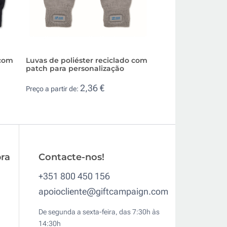
 com
Luvas de poliéster reciclado com
Luva de poliéster
patch para personalização
para ecrãs tácteis
2,36 €
4,8
Preço a partir de:
Preço a partir de:
ra
Contacte-nos!
+351 800 450 156
apoiocliente@giftcampaign.com
De segunda a sexta-feira, das 7:30h às
14:30h