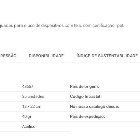
125
250
adas para o uso de dispositivos com tela. com certificação rpet.
500
Atualizar
Outra :
PRESSÃO
DISPONIBILIDADE
ÍNDICE DE SUSTENTABILIDADE
43667
País de origem:
25 unidades
Código Intrastat:
13 x 22 cm
No nosso catálogo desde:
40 gr
País de expedição:
Acrílico