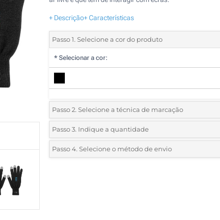
+ Descrição
+ Características
Passo 1. Selecione a cor do produto
*
Selecionar a cor:
Passo 2. Selecione a técnica de marcação
*
Selecione o tipo de marcação e as cores do logotipo:
Passo 3. Indique a quantidade
*
Quantidade mínima:
25
Passo 4. Selecione o método de envio
Impressão digital a cores (Na luva)
Quantidade
Standard
Preço/Unidade
Sem impressão
25
50