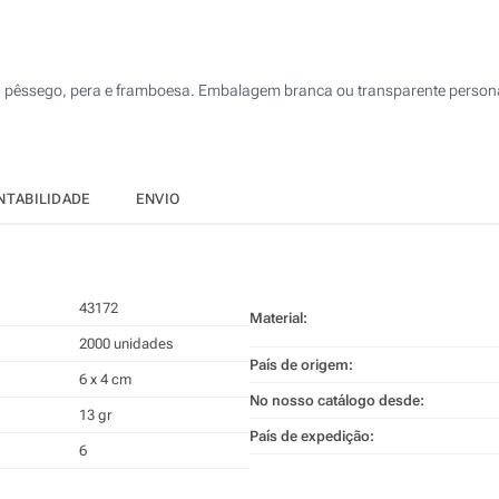
4000
4 Cores (Embalagem)
10000
Impressão digital a cores (Embalagem)
 pêssego, pera e framboesa. Embalagem branca ou transparente persona
20000
40000
Atualizar
Outra :
NTABILIDADE
ENVIO
43172
Material:
2000 unidades
País de origem:
6 x 4 cm
No nosso catálogo desde:
13 gr
País de expedição:
6