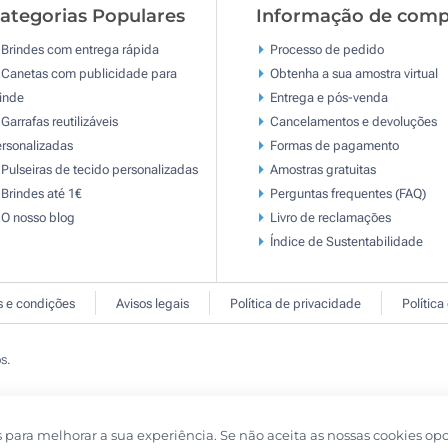
ategorias Populares
Informação de comp
Brindes com entrega rápida
Processo de pedido
Canetas com publicidade para
Obtenha a sua amostra virtual
inde
Entrega e pós-venda
Garrafas reutilizáveis
Cancelamentos e devoluções
rsonalizadas
Formas de pagamento
Pulseiras de tecido personalizadas
Amostras gratuitas
Brindes até 1€
Perguntas frequentes (FAQ)
O nosso blog
Livro de reclamaçōes
Índice de Sustentabilidade
 e condições
Avisos legais
Política de privacidade
Política
s.
s para melhorar a sua experiência. Se não aceita as nossas cookies op