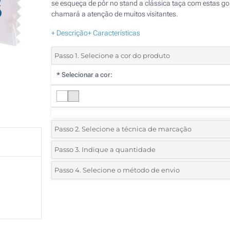
se esqueça de pôr no stand a clássica taça com estas g
chamará a atenção de muitos visitantes.
+ Descrição
+ Características
Passo 1. Selecione a cor do produto
*
Selecionar a cor:
Passo 2. Selecione a técnica de marcação
*
Selecione o tipo de marcação e as cores do logotipo:
Passo 3. Indique a quantidade
*
Quantidade mínima:
2000
Passo 4. Selecione o método de envio
1 Cor (Embalagem)
Quantidade
Standard
Preço/Unidade
2 Cores (Embalagem)
2000
3 Cores (Embalagem)