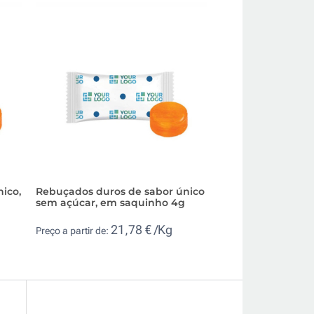
ico,
Rebuçados duros de sabor único
Rebuçados duros 
g
sem açúcar, em saquinho 4g
único, embalagem
21,78 € /Kg
14,
Preço a partir de:
Preço a partir de: