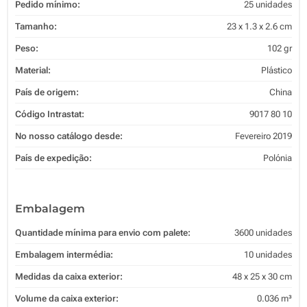
Pedido mínimo:
25 unidades
Tamanho:
23 x 1.3 x 2.6 cm
Peso:
102 gr
Material:
Plástico
País de origem:
China
Código Intrastat:
9017 80 10
No nosso catálogo desde:
Fevereiro 2019
País de expedição:
Polónia
Embalagem
Quantidade mínima para envio com palete:
3600 unidades
Embalagem intermédia:
10 unidades
Medidas da caixa exterior:
48 x 25 x 30 cm
Volume da caixa exterior:
0.036 m³