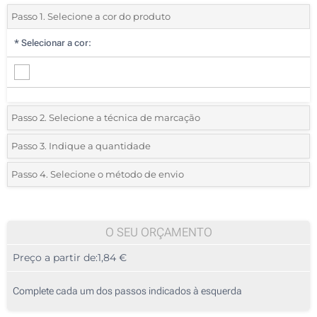
Passo 1. Selecione a cor do produto
*
Selecionar a cor:
Passo 2. Selecione a técnica de marcação
*
Selecione o tipo de marcação e as cores do logotipo:
Passo 3. Indique a quantidade
*
Quantidade mínima:
25
Passo 4. Selecione o método de envio
1 Cor (Na lateral)
Quantidade
Standard
Preço/Unidade
Impressão digital a cores (Na lateral)
25
O SEU ORÇAMENTO
Sem impressão
Preço a partir de:
1,84 €
50
125
Complete cada um dos passos indicados à esquerda
250