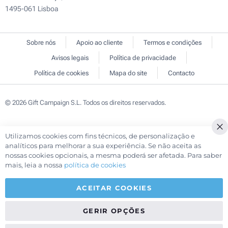
1495-061 Lisboa
Sobre nós
Apoio ao cliente
Termos e condições
Avisos legais
Política de privacidade
Política de cookies
Mapa do site
Contacto
© 2026 Gift Campaign S.L. Todos os direitos reservados.
Utilizamos cookies com fins técnicos, de personalização e
Cl
analíticos para melhorar a sua experiência. Se não aceita as
Co
nossas cookies opcionais, a mesma poderá ser afetada. Para saber
Ba
mais, leia a nossa
política de cookies
ACEITAR COOKIES
GERIR OPÇÕES