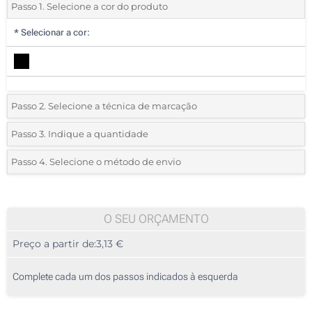
Passo 1. Selecione a cor do produto
*
Selecionar a cor:
Passo 2. Selecione a técnica de marcação
*
Selecione o tipo de marcação e as cores do logotipo:
Passo 3. Indique a quantidade
*
Quantidade mínima:
10
Passo 4. Selecione o método de envio
1 Cor (No corpo)
Quantidade
Standard
Preço/Unidade
2 Cores (No corpo)
10
O SEU ORÇAMENTO
3 Cores (No corpo)
Preço a partir de:
3,13 €
20
4 Cores (No corpo)
50
Complete cada um dos passos indicados à esquerda
Gravação a laser (No corpo)
100