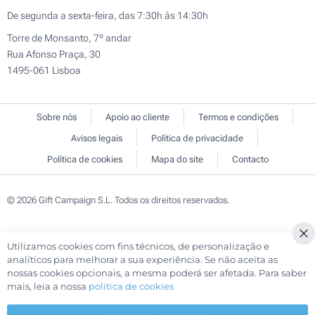
De segunda a sexta-feira, das 7:30h às 14:30h
Torre de Monsanto, 7º andar
Rua Afonso Praça, 30
1495-061 Lisboa
Sobre nós
Apoio ao cliente
Termos e condições
Avisos legais
Política de privacidade
Política de cookies
Mapa do site
Contacto
© 2026 Gift Campaign S.L. Todos os direitos reservados.
Utilizamos cookies com fins técnicos, de personalização e
Cl
analíticos para melhorar a sua experiência. Se não aceita as
Co
nossas cookies opcionais, a mesma poderá ser afetada. Para saber
Ba
mais, leia a nossa
política de cookies