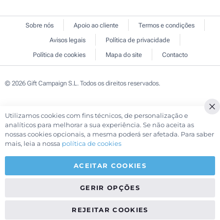
Sobre nós
Apoio ao cliente
Termos e condições
Avisos legais
Política de privacidade
Política de cookies
Mapa do site
Contacto
© 2026 Gift Campaign S.L. Todos os direitos reservados.
Utilizamos cookies com fins técnicos, de personalização e
Cl
analíticos para melhorar a sua experiência. Se não aceita as
Co
nossas cookies opcionais, a mesma poderá ser afetada. Para saber
Ba
mais, leia a nossa
política de cookies
ACEITAR COOKIES
GERIR OPÇÕES
REJEITAR COOKIES