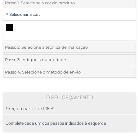
Passo 1. Selecione a cor do produto
*
Selecionar a cor:
Passo 2. Selecione a técnica de marcação
*
Selecione o tipo de marcação e as cores do logotipo:
Passo 3. Indique a quantidade
*
Quantidade mínima:
25
Passo 4. Selecione o método de envio
1 Cor (Num lado)
Quantidade
Standard
Preço/Unidade
2 Cores (Num lado)
25
O SEU ORÇAMENTO
3 Cores (Num lado)
Preço a partir de:
1,18 €
50
4 Cores (Num lado)
125
Complete cada um dos passos indicados à esquerda
Sem impressão
250