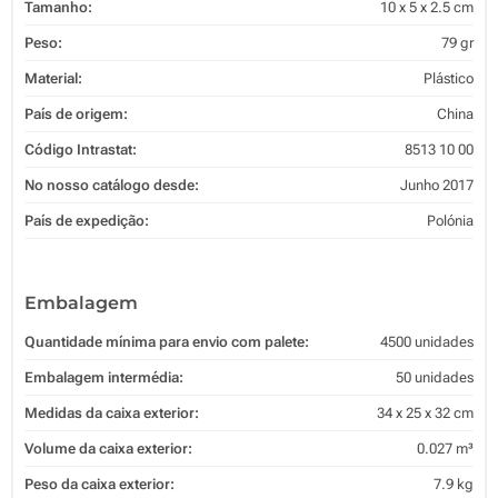
Tamanho:
10 x 5 x 2.5 cm
Peso:
79 gr
Material:
Plástico
País de origem:
China
Código Intrastat:
8513 10 00
No nosso catálogo desde:
Junho 2017
País de expedição:
Polónia
Embalagem
Quantidade mínima para envio com palete:
4500 unidades
Embalagem intermédia:
50 unidades
Medidas da caixa exterior:
34 x 25 x 32 cm
Volume da caixa exterior:
0.027 m³
Peso da caixa exterior:
7.9 kg