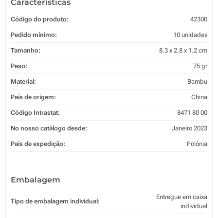
Características
Código do produto:
42300
Pedido mínimo:
10 unidades
Tamanho:
8.3 x 2.8 x 1.2 cm
Peso:
75 gr
Material:
Bambu
País de origem:
China
Código Intrastat:
8471 80 00
No nosso catálogo desde:
Janeiro 2023
País de expedição:
Polónia
Embalagem
Entregue em caixa
Tipo de embalagem individual:
individual