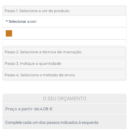
Passo 1. Selecione a cor do produto
*
Selecionar a cor:
Passo 2. Selecione a técnica de marcação
*
Selecione o tipo de marcação e as cores do logotipo:
Passo 3. Indique a quantidade
*
Quantidade mínima:
10
Passo 4. Selecione o método de envio
1 Cor (Num lado)
Quantidade
Standard
Preço/Unidade
2 Cores (Num lado)
10
O SEU ORÇAMENTO
3 Cores (Num lado)
Preço a partir de:
4,08 €
20
4 Cores (Num lado)
50
Complete cada um dos passos indicados à esquerda
Gota de resina (Num lado)