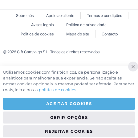
Sobre nós
Apoio ao cliente
Termos e condições
Avisos legais
Política de privacidade
Política de cookies
Mapa do site
Contacto
© 2026 Gift Campaign S.L. Todos os direitos reservados.
Utilizamos cookies com fins técnicos, de personalização e
Cl
analíticos para melhorar a sua experiência. Se não aceita as
Co
nossas cookies opcionais, a mesma poderá ser afetada. Para saber
Ba
mais, leia a nossa
política de cookies
ACEITAR COOKIES
GERIR OPÇÕES
REJEITAR COOKIES