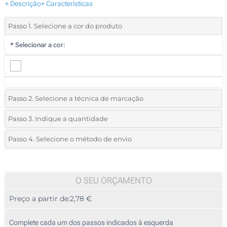
+ Descrição
+ Características
Passo 1. Selecione a cor do produto
*
Selecionar a cor:
Passo 2. Selecione a técnica de marcação
*
Selecione o tipo de marcação e as cores do logotipo:
Passo 3. Indique a quantidade
*
Quantidade mínima:
10
Passo 4. Selecione o método de envio
1 Cor (Num lado)
Quantidade
Standard
Preço/Unidade
2 Cores (Num lado)
10
O SEU ORÇAMENTO
3 Cores (Num lado)
Preço a partir de:
2,78 €
20
4 Cores (Num lado)
50
Complete cada um dos passos indicados à esquerda