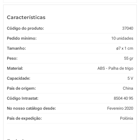
Características
Código do produto:
37040
Pedido mínimo:
10 unidades
Tamanho:
ø7 x 1 cm
Peso:
55 gr
Material:
ABS - Palha de trigo
Capacidade:
5 V
País de origem:
China
Código Intrastat:
8504 40 95
No nosso catálogo desde:
Fevereiro 2020
País de expedição:
Polónia