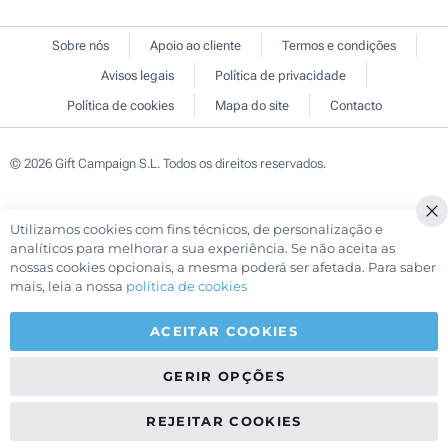
Sobre nós
Apoio ao cliente
Termos e condições
Avisos legais
Política de privacidade
Política de cookies
Mapa do site
Contacto
© 2026 Gift Campaign S.L. Todos os direitos reservados.
Utilizamos cookies com fins técnicos, de personalização e
Cl
analíticos para melhorar a sua experiência. Se não aceita as
Co
nossas cookies opcionais, a mesma poderá ser afetada. Para saber
Ba
mais, leia a nossa
política de cookies
ACEITAR COOKIES
GERIR OPÇÕES
REJEITAR COOKIES