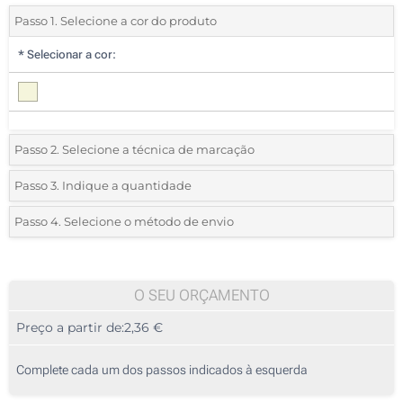
Passo 1. Selecione a cor do produto
*
Selecionar a cor:
Passo 2. Selecione a técnica de marcação
*
Selecione o tipo de marcação e as cores do logotipo:
Passo 3. Indique a quantidade
*
Quantidade mínima:
10
Passo 4. Selecione o método de envio
1 Cor (Na frente)
Quantidade
Standard
Preço/Unidade
2 Cores (Na frente)
10
O SEU ORÇAMENTO
3 Cores (Na frente)
Preço a partir de:
2,36 €
20
4 Cores (Na frente)
50
Complete cada um dos passos indicados à esquerda
Sem impressão
100