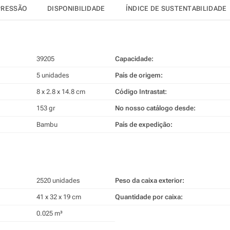
PRESSÃO
DISPONIBILIDADE
ÍNDICE DE SUSTENTABILIDADE
39205
Capacidade:
5 unidades
País de origem:
8 x 2.8 x 14.8 cm
Código Intrastat:
153 gr
No nosso catálogo desde:
Bambu
País de expedição:
2520 unidades
Peso da caixa exterior:
41 x 32 x 19 cm
Quantidade por caixa:
0.025 m³