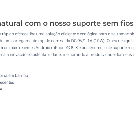
10
4 Cores (Na frente)
25
Gravação a laser (Na frente)
atural com o nosso suporte sem fio
50
ápido oferece-lhe uma solução eficiente e ecológica para o seu smartph
Gota de resina (Na frente)
100
indo um carregamento rápido com saída DC 9V/1.1A (10W). O seu design fac
 os mais recentes Android e iPhone® 8, X e posteriores, este suporte 
Sem impressão
Atualizar
Outra :
arca à inovação e sustentabilidade, melhorando a produtividade dos seus 
bobina em bambu
recentes
1A