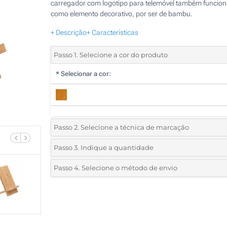
carregador com logotipo para telemóvel também funcion
como elemento decorativo, por ser de bambu.
+ Descrição
+ Características
Passo 1. Selecione a cor do produto
*
Selecionar a cor:
Passo 2. Selecione a técnica de marcação
*
Selecione o tipo de marcação e as cores do logotipo:
Passo 3. Indique a quantidade
*
Quantidade mínima:
5
Passo 4. Selecione o método de envio
1 Cor (Na frente)
Quantidade
Standard
Preço/Unidade
2 Cores (Na frente)
5
3 Cores (Na frente)