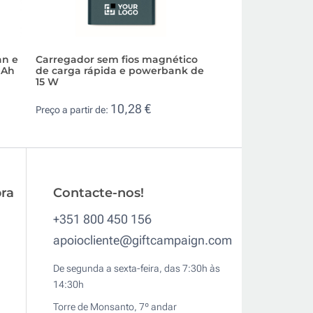
an e
Carregador sem fios magnético
Carregador rápido
mAh
de carga rápida e powerbank de
promocional de 
15 W
3,9
Preço a partir de:
10,28 €
Preço a partir de:
ra
Contacte-nos!
+351 800 450 156
apoiocliente@giftcampaign.com
De segunda a sexta-feira, das 7:30h às
14:30h
Torre de Monsanto, 7º andar