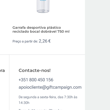
Garrafa desportiva plástico
Bidão personaliza
reciclado bocal dobrável 750 ml
plástico sem BPA
2,26 €
0,6
Preço a partir de:
Preço a partir de:
ra
Contacte-nos!
+351 800 450 156
apoiocliente@giftcampaign.com
De segunda a sexta-feira, das 7:30h às
14:30h