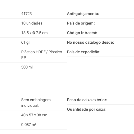
41723
Anti-gotejamento:
10 unidades
País de origem:
18.5 x Ø 7.5 cm
Código Intrastat:
61 gr
No nosso catálogo desde:
Plástico HDPE / Plástico
País de expedição:
PP
500 ml
Sem embalagem
Peso da caixa exterior:
individual.
Quantidade por caixa:
40 x 57 x 38 cm
0.087 m³