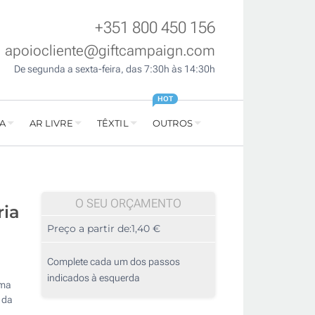
+351 800 450 156
apoiocliente@giftcampaign.com
De segunda a sexta-feira, das 7:30h às 14:30h
HOT
A
AR LIVRE
TÊXTIL
OUTROS
O SEU ORÇAMENTO
ria
Preço a partir de:
1,40 €
Complete cada um dos passos
indicados à esquerda
uma
 da