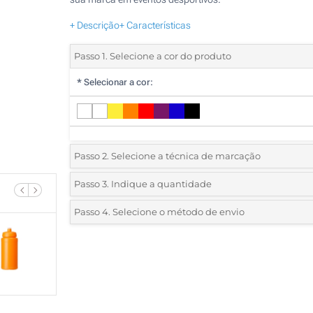
+ Descrição
+ Características
Passo 1. Selecione a cor do produto
*
Selecionar a cor:
Passo 2. Selecione a técnica de marcação
*
Selecione o tipo de marcação e as cores do logotipo:
Passo 3. Indique a quantidade
*
Quantidade mínima:
10
Passo 4. Selecione o método de envio
1 Cor (Impressão circular)
Quantidade
Standard
Preço/Unidade
2 Cores (Impressão circular)
10
3 Cores (Impressão circular)
20
4 Cores (Impressão circular)