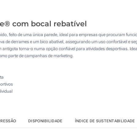
50
Sem impressão
100
ne® com bocal rebatível
200
Unido, feito de uma única parede, ideal para empresas que procuram func
Atualizar
Outra :
a de derrames e um bico abatível, assegurando um uso confortável e seg
 antigota torna-o numa opção confiável para atividades desportivas. Ide
 como parte de campanhas de marketing.
ta
ortivos
ividual
PRESSÃO
DISPONIBILIDADE
ÍNDICE DE SUSTENTABILIDADE